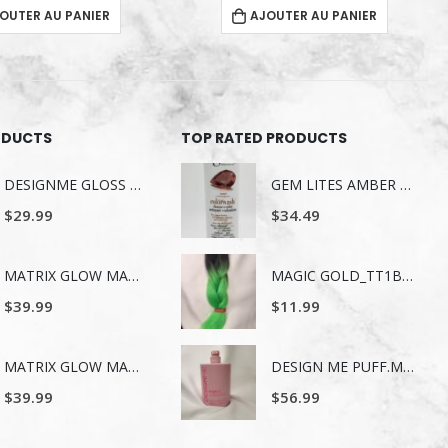
OUTER AU PANIER
AJOUTER AU PANIER
ODUCTS
TOP RATED PRODUCTS
DESIGNME GLOSS ME SERUM POUR LES CHEVEUX 80ML
GEM LITES AMBER 244 ML
$
29.99
$
34.49
MATRIX GLOW MANIA SHAMPOING 1LITRE
MAGIC GOLD_TT1BL/L.GREEN
$
39.99
$
11.99
MATRIX GLOW MANIA REVITALISANT 1LITRE
DESIGN ME PUFF.ME VOLUMIZING SHAMPOO 1
$
39.99
$
56.99