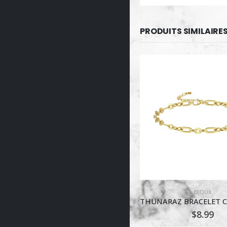
PRODUITS SIMILAIRE
,
BIJOUX
,
COIFFURE
BIJOUX
,
EXTENSIONS À TRESSER (KANEKALON)
ACCESSOIRES ET OUTILS DE TRA
,
PRODUITS
THUNARAZ BRACELET CHAINE REGLABLE 18 CARATS
COLLIER CHOK
$
8.99
$
0.99