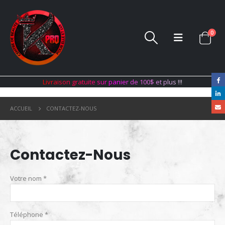
0
L
i
v
r
a
i
s
o
n
g
r
a
t
u
i
t
e
s
u
r
p
a
n
i
e
r
d
e
1
0
0
$
e
t
p
l
u
s
!
!
!
ACCUEIL
CONTACTEZ-NOUS
Contactez-Nous
Votre nom *
Téléphone *