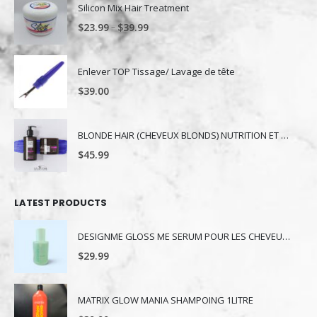
Silicon Mix Hair Treatment
–
$
23.99
$
39.99
Enlever TOP Tissage/ Lavage de tête
$
39.00
BLONDE HAIR (CHEVEUX BLONDS) NUTRITION ET NUANCE
$
45.99
LATEST PRODUCTS
DESIGNME GLOSS ME SERUM POUR LES CHEVEUX 80ML
$
29.99
MATRIX GLOW MANIA SHAMPOING 1LITRE