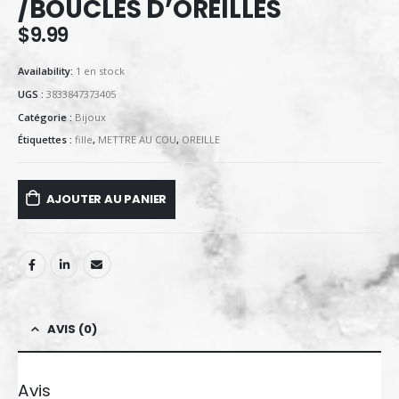
/BOUCLES D’OREILLES
$
9.99
Availability:
1 en stock
UGS :
3833847373405
Catégorie :
Bijoux
Étiquettes :
fille
,
METTRE AU COU
,
OREILLE
AJOUTER AU PANIER
AVIS (0)
Avis