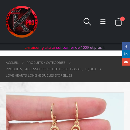
0
L
i
v
r
a
i
s
o
n
g
r
a
t
u
i
t
e
s
u
r
p
a
n
i
e
r
d
e
1
0
0
$
e
t
p
l
u
s
!
!
!
ACCUEIL
PRODUITS / CATÉGORIES
PRODUITS
,
ACCESSOIRES ET OUTILS DE TRAVAIL
,
BIJOUX
LOVE HEARTS LONG /BOUCLES D’OREILLES