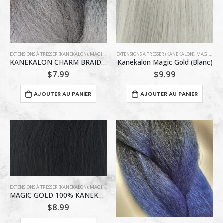
EXTENSIONS À TRESSER (KANEKALON)
,
MAGIC GOLD COLLECTION
EXTENSIONS À TRESSER (KANEKALON)
,
MAGIC GOLD COLLECTION
KANEKALON CHARM BRAID TT1B/SYLVER
Kanekalon Magic Gold (Blanc)
$
7.99
$
9.99
AJOUTER AU PANIER
AJOUTER AU PANIER
EXTENSIONS À TRESSER (KANEKALON)
,
MAGIC GOLD COLLECTION
MAGIC GOLD 100% KANEKALON 25 » #1 (NOIR)
$
8.99