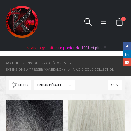
0
L
i
v
r
a
i
s
o
n
g
r
a
t
u
i
t
e
s
u
r
p
a
n
i
e
r
d
e
1
0
0
$
e
t
p
l
u
s
!
!
!
ACCUEIL
PRODUITS / CATÉGORIES
EXTENSIONS À TRESSER (KANEKALON)
MAGIC GOLD COLLECTION
FILTER