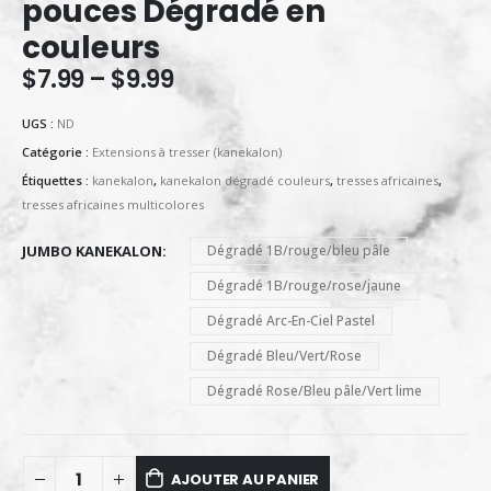
pouces Dégradé en
couleurs
$
7.99
–
$
9.99
UGS :
ND
Catégorie :
Extensions à tresser (kanekalon)
Étiquettes :
kanekalon
,
kanekalon dégradé couleurs
,
tresses africaines
,
tresses africaines multicolores
JUMBO KANEKALON
Dégradé 1B/rouge/bleu pâle
Dégradé 1B/rouge/rose/jaune
Dégradé Arc-En-Ciel Pastel
Dégradé Bleu/Vert/Rose
Dégradé Rose/Bleu pâle/Vert lime
AJOUTER AU PANIER