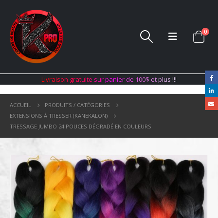
0
L
i
v
r
a
i
s
o
n
g
r
a
t
u
i
t
e
s
u
r
p
a
n
i
e
r
d
e
1
0
0
$
e
t
p
l
u
s
!
!
!
ACCUEIL
PRODUITS / CATÉGORIES
EXTENSIONS À TRESSER (KANEKALON)
TRESSAGE JUMBO 24 POUCES DÉGRADÉ EN COULEURS