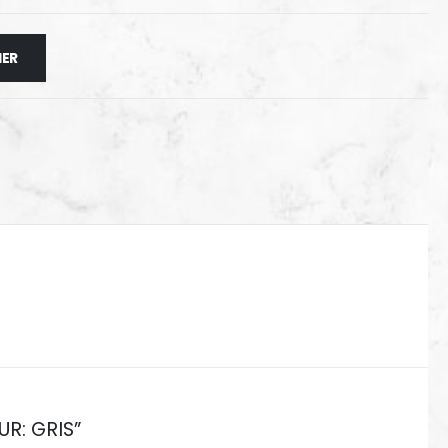
IER
UR: GRIS”