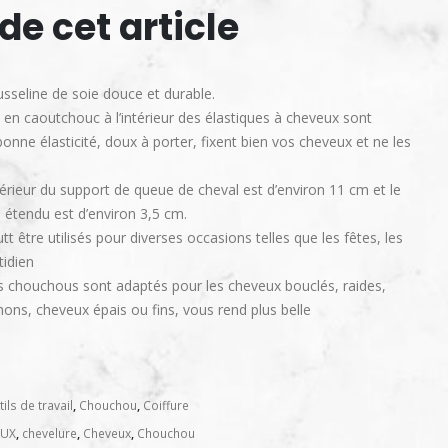
de cet article
usseline de soie douce et durable.
s en caoutchouc à l’intérieur des élastiques à cheveux sont
onne élasticité, doux à porter, fixent bien vos cheveux et ne les
xtérieur du support de queue de cheval est d’environ 11 cm et le
 étendu est d’environ 3,5 cm.
tt être utilisés pour diverses occasions telles que les fêtes, les
idien
s chouchous sont adaptés pour les cheveux bouclés, raides,
ons, cheveux épais ou fins, vous rend plus belle
ils de travail
,
Chouchou
,
Coiffure
EUX
,
chevelure
,
Cheveux
,
Chouchou