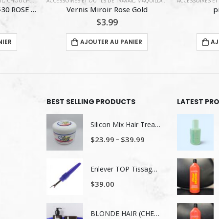
IL
,
MAQUILLAGE / VERNIS À ONGLE
ACCESSOIRES ET OUTILS DE TRAVAIL
,
BACK 5$ ET MOINS
ACCESSOIRES ET 
,
COIFFURE
 Gold
pinccat 60 pcs
$
2.49
NIER
AJOUTER AU PANIER
AJ
BEST SELLING PRODUCTS
LATEST PR
Silicon Mix Hair Treatment
–
$
23.99
$
39.99
Enlever TOP Tissage/ Lavage de tête
$
39.00
BLONDE HAIR (CHEVEUX BLONDS) NUTRITION ET NUANCE