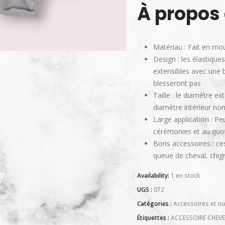
À propos 
Matériau : Fait en mo
Design : les élastique
extensibles avec une b
blesseront pas
Taille : le diamètre e
diamètre intérieur non
Large application : Peu
cérémonies et au quot
Bons accessoires : ce
queue de cheval, chign
Availability:
1 en stock
UGS :
072
Catégories :
Accessoires et out
Étiquettes :
ACCESSOIRE CHEV