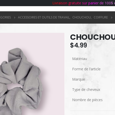
L
i
v
r
a
i
s
o
n
g
r
a
t
u
i
t
e
s
u
r
p
a
n
i
e
r
d
e
1
0
0
$
ÉGORIES
ACCESSOIRES ET OUTILS DE TRAVAIL
,
CHOUCHOU
,
COIFFURE
CHOUCHOU 
$
4.99
Matériau
Forme de l’article
Marque
Type de cheveux
Nombre de pièces