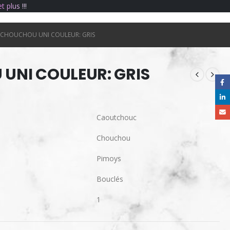
e
t
p
l
u
s
!
!
!
CHOUCHOU UNI COULEUR: GRIS
UNI COULEUR: GRIS
Caoutchouc
Chouchou
Pimoys
Bouclés
1