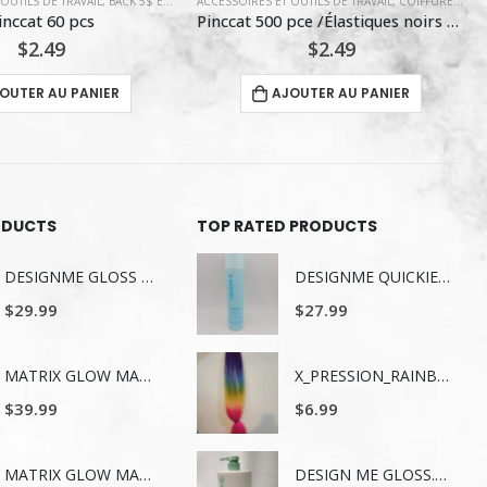
OUTILS DE TRAVAIL
,
COIFFURE
,
UNCATEGORIZED
ACCESSOIRES ET OUTILS DE TRAVAIL
,
BACK 5$ ET MOINS
Pinccat 500 pce /Élastiques noirs miniatures
ABITZON VERNIS A ONGLES / JAUNE
$
2.49
$
4.99
OUTER AU PANIER
AJOUTER AU PANIER
ODUCTS
TOP RATED PRODUCTS
DESIGNME GLOSS ME SERUM POUR LES CHEVEUX 80ML
DESIGNME QUICKIE.ME Shampooing Sec – Tons Foncés & Bruns – 339 ml
$
29.99
$
27.99
MATRIX GLOW MANIA SHAMPOING 1LITRE
X_PRESSION_RAINBOW
$
39.99
$
6.99
MATRIX GLOW MANIA REVITALISANT 1LITRE
DESIGN ME GLOSS.ME HYDRATING CONDITIONER 1 L