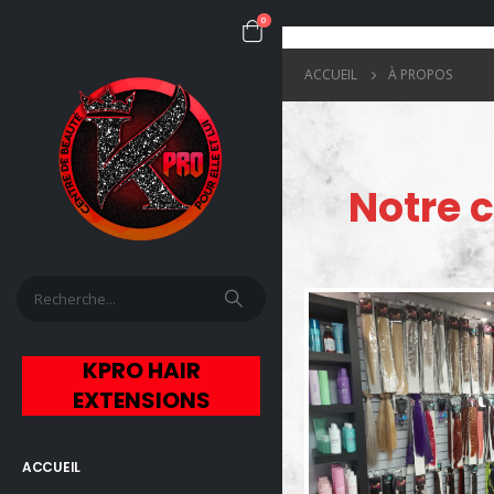
0
ACCUEIL
À PROPOS
Notre 
KPRO HAIR
EXTENSIONS
ACCUEIL