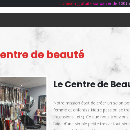
L
i
v
r
a
i
s
o
n
g
r
a
t
u
i
t
e
s
u
r
p
a
n
i
e
r
d
e
1
0
0
$
centre de beauté
Le Centre de Beau
Notre mission était de créer un salon p
femme et enfants). Notre passion se trouv
extensions…etc). Ce que nous trouvions in
l’aide d’une simple petite tresse tout s