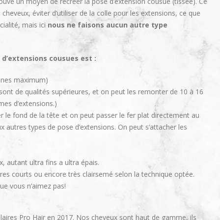
rouvé un moyen de recréer la pose d’extension cousue (tissée). Ce
heveux, éviter d’utiliser de la colle pour les extensions, ce que
ialité, mais ici
nous ne faisons aucun autre type
 d’extensions cousues est :
maines maximum)
sont de qualités supérieures, et on peut les remonter de 10 à 16
es d’extensions.)
r le fond de la tête et on peut passer le fer plat directement au
 autres types de pose d’extensions. On peut s’attacher les
 autant ultra fins a ultra épais.
res courts ou encore très clairsemé selon la technique optée.
que vous n’aimez pas!
laires Pro Hair en 2017. Nos cheveux sont haut de gamme, ils