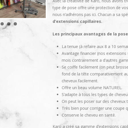
Avec la créativité de Karo, nous avons t
type de pose offre une protection de vos c
nous n’adhérons pas ici. Chacun a sa spéc
d’extensions capillaires.
Les principaux avantages de la pose
La tenue (à refaire aux 8 a 10 se
Avantage financier (nos extensions 
mois contrairement a d’autres gamm
Se coiffe facilement (on peut brosse
fond de la tête comparativement aux
cheveux facilement.
Offre un beau volume NATUREL.
S’adapte à tous les types de cheveux,
On peut les poser sur des cheveux t
Très bien pour corriger une coupe 
Conserve le cheveu en santé.
Karo a créé sa gamme d’extensions capil