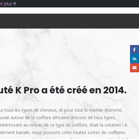
e
t
p
l
u
s
!
!
!
té K Pro a été créé en 2014.
our tous les types de cheveux, et pour tout le monde (homme,
ait autour de la coiffure africaine (tresses de tous types,
téressant au niveau de ce type de coiffure, était la création ! A
implement banale, nous pouvons créer toutes sortes de coiffures.