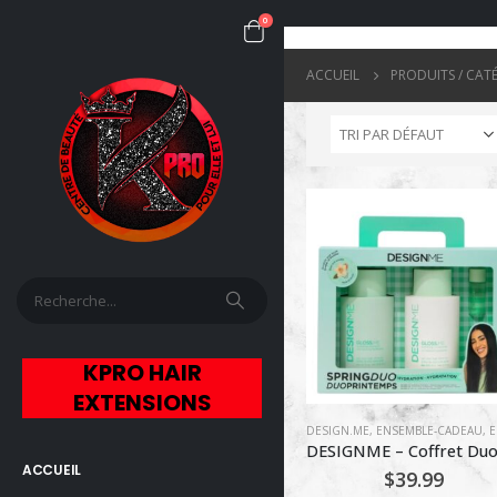
0
ACCUEIL
PRODUITS / CAT
KPRO HAIR
EXTENSIONS
DESIGN.ME
,
ENSEMBLE-CADEAU
,
ENTRET
ACCUEIL
$
39.99