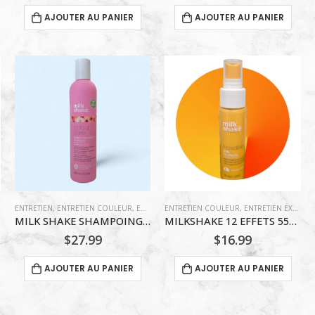
AJOUTER AU PANIER
AJOUTER AU PANIER
ODUITS HYDRATANT
ENTRETIEN
,
ENTRETIEN COULEUR
,
MILKSHAKE
,
ENTRETIEN EXTENSIONS CAPILLAIRES
,
PRODUITS DÉMÊLANT
ENTRETIEN COULEUR
,
PRODUITS DIVERS
,
ENTRETIEN EXTENSIONS CAPILLAIRES
,
P
MILK SHAKE SHAMPOING POUR MAINTIEN CHEVEUX COLORE 300ML
MILKSHAKE 12 EFFETS 55ML
$
27.99
$
16.99
AJOUTER AU PANIER
AJOUTER AU PANIER