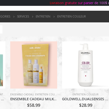
L
i
v
r
a
i
s
o
n
g
r
a
t
u
i
t
e
s
u
r
p
a
n
i
e
r
d
e
1
0
0
$
ÉGORIES
SERVICES
ENTRETIEN
ENTRETIEN COULEUR
IEN COULEUR
ENSEMBLE-CADEAU
,
ENTRETIEN EXTENSIONS CAPILLAIRES
,
ENTRETIEN COULEUR
,
ENTRETIEN EXTENSIONS CAPILLAIRES
ENTRETIEN COULEUR
,
DESIGNME – Coffret Duo Printemps GLOSS.ME Hydratation
ENSEMBLE CADEAU MILKSHAKE ROUTINE ECLAT DE COULEUR
GOLDWELL.DUALSENSES COLOR SHAMPOING
$
58.99
$
28.99