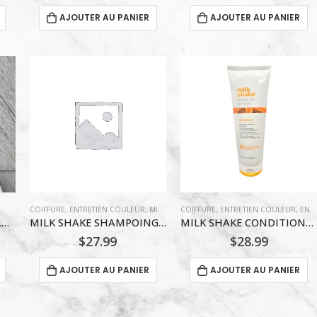
AJOUTER AU PANIER
AJOUTER AU PANIER
COIFFURE
,
ENTRETIEN COULEUR
,
MILKSHAKE
COIFFURE
,
PIGMENTEZ VOTRE COULEUR !
,
ENTRETIEN COULEUR
,
ENTRETIEN EXTENSIONS CAPILLAIRES
,
PR
MATRIX SHAMPOING GLOW MANIA 300 ML
MILK SHAKE SHAMPOING HYDRATANT ET PROTECTEUR POUR CHEVEUX COLORES 330 m
MILK SHAKE CONDITIONNEUR HYDRATANT POUR CHEVEUX SECS 250 ml
$
27.99
$
28.99
AJOUTER AU PANIER
AJOUTER AU PANIER