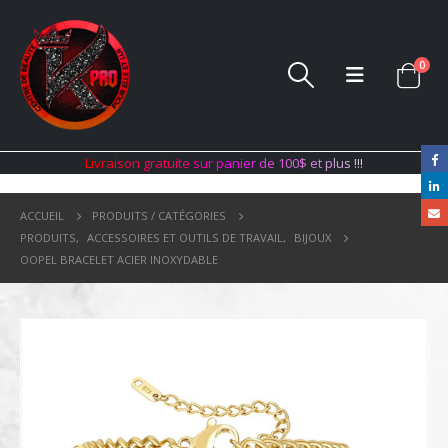
0
L
i
v
r
a
i
s
o
n
g
r
a
t
u
i
t
e
s
u
r
p
a
n
i
e
r
d
e
1
0
0
$
e
t
p
l
u
s
!
!
!
ACCUEIL
PRODUITS / CATÉGORIES
PRODUITS
,
ACCESSOIRES ET OUTILS DE TRAVAIL
,
BIJOUX
OOPEL BRACELET ACIER INOXYDABLE