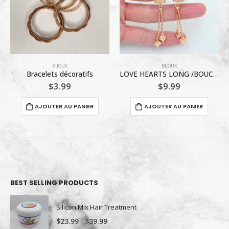
ALON)
BIJOUX
BIJOUX
Bracelets décoratifs
LOVE HEARTS LONG /BOUCLES D’OREILLES
$
3.99
$
9.99
AJOUTER AU PANIER
AJOUTER AU PANIER
BEST SELLING PRODUCTS
Silicon Mix Hair Treatment
–
$
23.99
$
39.99