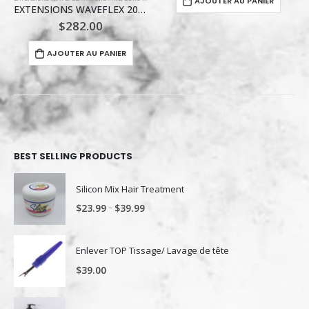
AJOUTER AU PANIER
WAVEFLEX #4 Brun moyen
$
470.00
Ce produit a plusieurs variations. Les options peuvent être choisies sur la page du produit
CHOIX DES OPTIONS
BEST SELLING PRODUCTS
Silicon Mix Hair Treatment
–
$
23.99
$
39.99
Enlever TOP Tissage/ Lavage de tête
$
39.00