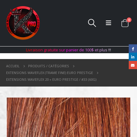
0
L
i
v
r
a
i
s
o
n
g
r
a
t
u
i
t
e
s
u
r
p
a
n
i
e
r
d
e
1
0
0
$
e
t
p
l
u
s
!
!
!
ACCUEIL
PRODUITS / CATÉGORIES
EXTENSIONS WAVEFLEX (TRAME FINE) EURO PRESTIGE
EXTENSIONS WAVEFLEX 20 » EURO PRESTIGE / #33 (60G)