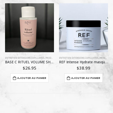
ENTRETIEN EXTENSIONS CAPILLAIRES
,
PRODUITS DÉMÊLANT
,
PRODUITS HYDRATANT
,
PRODUITS HYDRATANT
ENTRETIEN EXTENSIONS CAPILLAIRES
,
VOLUME INTENSIF
,
REF STOCKHOLM
,
PRODUITS HYDRATANT
REF Intense Hydrate masque 250 ml
REF STOCKHOLM SWEDEN SHINE ELIXIR 80ML
$
38.99
$
39.99
AJOUTER AU PANIER
AJOUTER AU PANIER