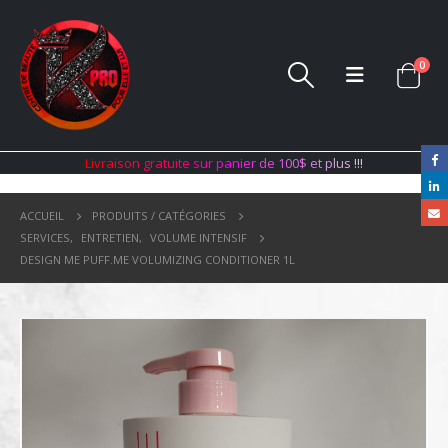
0
L
i
v
r
a
i
s
o
n
g
r
a
t
u
i
t
e
s
u
r
p
a
n
i
e
r
d
e
1
0
0
$
e
t
p
l
u
s
!
!
!
ACCUEIL
PRODUITS / CATÉGORIES
SERVICES
,
ENTRETIEN
,
VOLUME INTENSIF
DESIGN ME PUFF.ME VOLUMIZING CONDITIONER 1L