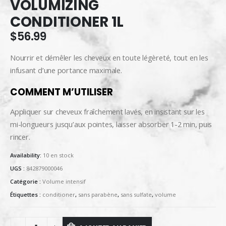
VOLUMIZING
CONDITIONER 1L
$
56.99
Nourrir et démêler les cheveux en toute légèreté, tout en les
infusant d’une portance maximale.
COMMENT M’UTILISER
Appliquer sur cheveux fraîchement lavés, en insistant sur les
mi-longueurs jusqu’aux pointes, laisser absorber 1-2 min, puis
rincer.
Availability:
10 en stock
UGS :
842879000046
Catégorie :
Volume intensif
Étiquettes :
conditioner
,
sans parabène
,
sans sulfate
,
volume