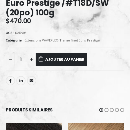
Euro Prestige /#T18D/SW
(20po) 100g
$
470.00
UGS :
KAR903
Catégorie :
Extensions WAVEFLEX (Trame fine) Euro Prestige
AJOUTER AU PANIER
PRODUITS SIMILAIRES