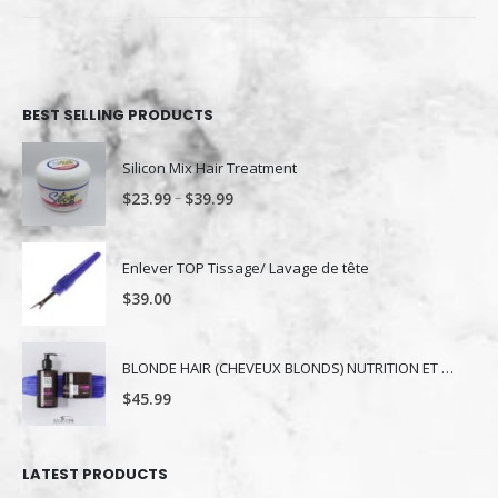
BEST SELLING PRODUCTS
Silicon Mix Hair Treatment
–
$
23.99
$
39.99
Enlever TOP Tissage/ Lavage de tête
$
39.00
BLONDE HAIR (CHEVEUX BLONDS) NUTRITION ET NUANCE
$
45.99
LATEST PRODUCTS