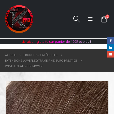
0
L
i
v
r
a
i
s
o
n
g
r
a
t
u
i
t
e
s
u
r
p
a
n
i
e
r
d
e
1
0
0
$
e
t
p
l
u
s
!
!
!
ACCUEIL
PRODUITS / CATÉGORIES
EXTENSIONS WAVEFLEX (TRAME FINE) EURO PRESTIGE
WAVEFLEX #4 BRUN MOYEN