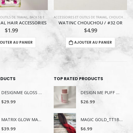
OUTILS DE TRAVAIL
,
CHOUCHOU
,
COIFFURE
ACCESSOIRES ET OUTILS DE TRAVAIL
,
CHOUCHOU
,
C
CHOUCHOU / #32 OR
WATINC CHOUCHOU / #30 ROSE THÉ
$
4.99
$
4.99
OUTER AU PANIER
AJOUTER AU PANIER
ODUCTS
TOP RATED PRODUCTS
DESIGNME GLOSS ME SERUM POUR LES CHEVEUX 80ML
DESIGN ME PUFF ME VOLUMIZING CONDITIONER 300 ml
$
29.99
$
26.99
MATRIX GLOW MANIA SHAMPOING 1LITRE
MAGIC GOLD_TT1B_BURG
$
39.99
$
6.99