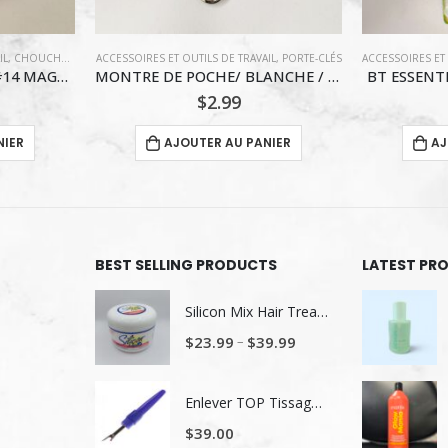
IL
,
PORTE-CLÉS
ACCESSOIRES ET OUTILS DE TRAVAIL
,
BACK 5$ ET MOINS
ACCESSOIRES ET 
,
COIFFURE
MONTRE DE POCHE/ BLANCHE / PORTE CLÉ
BT ESSENTIAL HAIR ACCESSORIES
WATINC 
$
1.99
NIER
AJOUTER AU PANIER
AJ
BEST SELLING PRODUCTS
LATEST PR
Silicon Mix Hair Treatment
–
$
23.99
$
39.99
Enlever TOP Tissage/ Lavage de tête
$
39.00