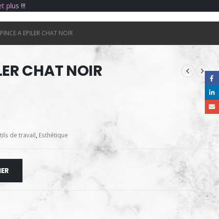
e
t
p
l
u
s
!
!
!
PINCE A EPILER CHAT NOIR
ILER CHAT NOIR
ils de travail
,
Esthétique
IER