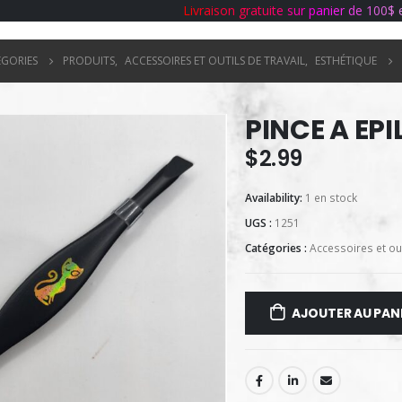
L
i
v
r
a
i
s
o
n
g
r
a
t
u
i
t
e
s
u
r
p
a
n
i
e
r
d
e
1
0
0
$
ÉGORIES
PRODUITS
,
ACCESSOIRES ET OUTILS DE TRAVAIL
,
ESTHÉTIQUE
PINCE A EP
$
2.99
Availability:
1 en stock
UGS :
1251
Catégories :
Accessoires et out
AJOUTER AU PAN