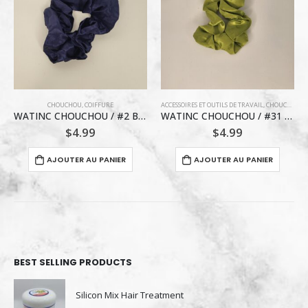
ACCESSOIRES ET OUTILS DE TRAVAIL
,
CHOUCHOU
,
COIFFURE
CHOUCHOU
WATINC CHOUCHOU / #2 BLEU MINUIT
WATINC CHOUCHOU / #31 VERT AMANDE
$
4.99
$
3.00
R
AJOUTER AU PANIER
AJOUTER AU PANIER
BEST SELLING PRODUCTS
Silicon Mix Hair Treatment