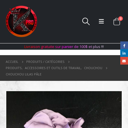
0
L
i
v
r
a
i
s
o
n
g
r
a
t
u
i
t
e
s
u
r
p
a
n
i
e
r
d
e
1
0
0
$
e
t
p
l
u
s
!
!
!
ACCUEIL
PRODUITS / CATÉGORIES
PRODUITS
,
ACCESSOIRES ET OUTILS DE TRAVAIL
,
CHOUCHOU
CHOUCHOU LILAS PÂLE