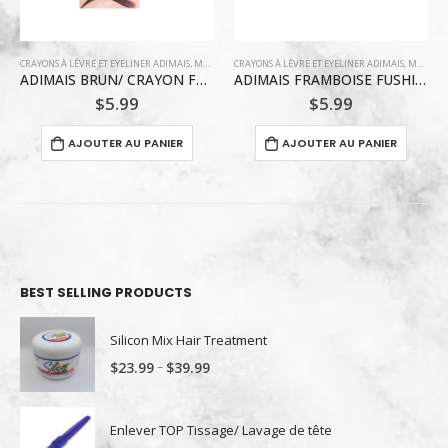
AIS
,
MAQUILLAGE / VERNIS À ONGLE
CRAYONS À LÈVRE ET EYELINER ADIMAIS
,
MAQUILLAGE / VERNIS À ONGLE
MAQUILLAGE / VERNIS À ONGLE
ADIMAIS BRUN/ CRAYON FONCÉ EYELINER COLORÉ
ADIMAIS FRAMBOISE FUSHIA/CRAYON EYELINER COLORÉ
LANGM
$
5.99
$
5.99
R
AJOUTER AU PANIER
AJOUTER AU PANIER
BEST SELLING PRODUCTS
Silicon Mix Hair Treatment
–
$
23.99
$
39.99
Enlever TOP Tissage/ Lavage de tête