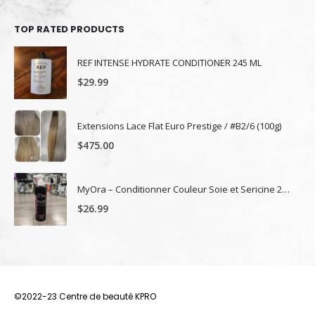
TOP RATED PRODUCTS
REF INTENSE HYDRATE CONDITIONER 245 ML
$
29.99
Extensions Lace Flat Euro Prestige / #B2/6 (100g)
$
475.00
MyOra – Conditionner Couleur Soie et Sericine 236ml 8Oz.
$
26.99
©2022-23 Centre de beauté KPRO