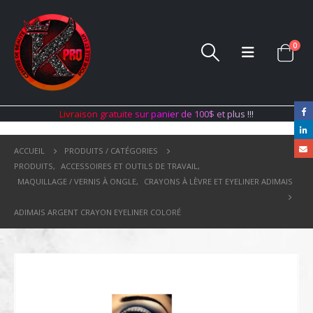
0
L
i
v
r
a
i
s
o
n
g
r
a
t
u
i
t
e
s
u
r
p
a
n
i
e
r
d
e
1
0
0
$
e
t
p
l
u
s
!
!
!
ACCUEIL
PRODUITS / CATÉGORIES
PRODUITS
,
ACCESSOIRES ET OUTILS DE TRAVAIL
,
MAQUILLAGE / VERNIS À ONGLE
,
CRAYONS À LÈVRE ET EYELINER ADIMAIS
ADIMAIS ARGENT CRAYON EYELINER COLORÉ