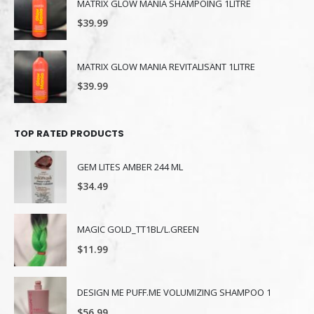
MATRIX GLOW MANIA SHAMPOING 1LITRE
$
39.99
MATRIX GLOW MANIA REVITALISANT 1LITRE
$
39.99
TOP RATED PRODUCTS
GEM LITES AMBER 244 ML
$
34.49
MAGIC GOLD_TT1BL/L.GREEN
$
11.99
DESIGN ME PUFF.ME VOLUMIZING SHAMPOO 1
$
56.99