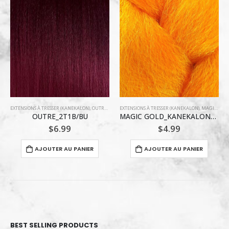
EXTENSIONS À TRESSER (KANEKALON)
,
MAGIC GOLD COLLECTION
AFRICANA BRAIDS
,
EXTENSIONS À TRESSER (KANEKALON)
MAGIC GOLD_KANEKALON_ORANGE
AFRICANA BRAID_OTBURG_KANEKALON
$
4.99
$
9.99
AJOUTER AU PANIER
AJOUTER AU PANIER
BEST SELLING PRODUCTS