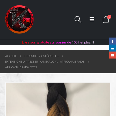
0
L
i
v
r
a
i
s
o
n
g
r
a
t
u
i
t
e
s
u
r
p
a
n
i
e
r
d
e
1
0
0
$
e
t
p
l
u
s
!
!
!
ACCUEIL
PRODUITS / CATÉGORIES
EXTENSIONS À TRESSER (KANEKALON)
,
AFRICANA BRAIDS
AFRICANA BRAID/ OT27