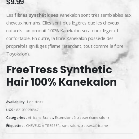
$
9.99
Les
fibres synthétiques
Kanekalon sont très semblables aux
cheveux humains. Elles sont plus légères que les cheveux
naturels : un produit 100% Kanekalon sera donc léger et
confortable. En outre, la fibre Kanekalon possède des
propriétés ignifuges (flame retardant, tout comme la fibre
Toyokalon).
FreeTress Synthetic
Hair 100% Kanekalon
Availability:
1 en stock
UGS :
821090950347
Catégories :
Africana Braids
,
Extensions à tresser (kanekalon)
Étiquettes :
CHEVEUX À TRESSER
,
kanekalon
,
tresses africaine