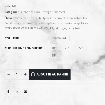
UGS :
ND
Catégorie :
Extensions Euro Prestige (trammes)
Étiquettes :
centre de beauté Kpro
,
Cheveux
,
cheveux naturelles
,
EuroPrestige
,
extension qualité supérieure
,
extensions capillaires
,
EXTENSIONS CAPILLAIRES NATURELLES
,
rallonges
,
remy hair
COULEUR
Châtain #4
CHOISIR UNE LONGUEUR
18"
20"
22"
24"
AJOUTER AU PANIER