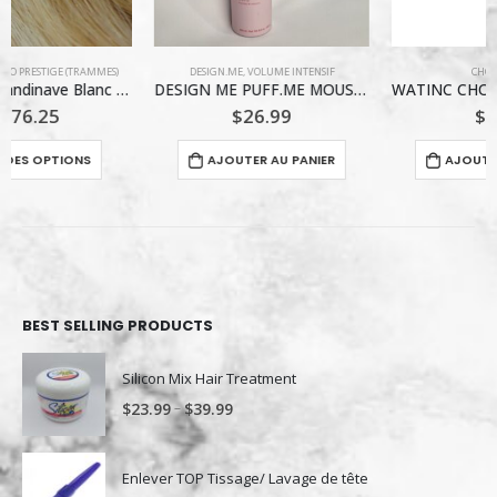
DESIGN.ME
,
VOLUME INTENSIF
CHOUCHOU
DESIGN ME PUFF.ME MOUSSE VOLUMISANTE 250ML
WATINC CHOUCHOU / #29 VERT LIME ALICIA
$
26.99
$
4.99
e choisies sur la page du produit
AJOUTER AU PANIER
AJOUTER AU PANIER
BEST SELLING PRODUCTS
Silicon Mix Hair Treatment
–
$
23.99
$
39.99
Enlever TOP Tissage/ Lavage de tête