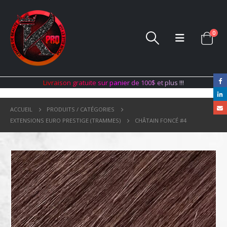
0
L
i
v
r
a
i
s
o
n
g
r
a
t
u
i
t
e
s
u
r
p
a
n
i
e
r
d
e
1
0
0
$
e
t
p
l
u
s
!
!
!
ACCUEIL
PRODUITS / CATÉGORIES
EXTENSIONS EURO PRESTIGE (TRAMMES)
CHÂTAIN FONCÉ #4