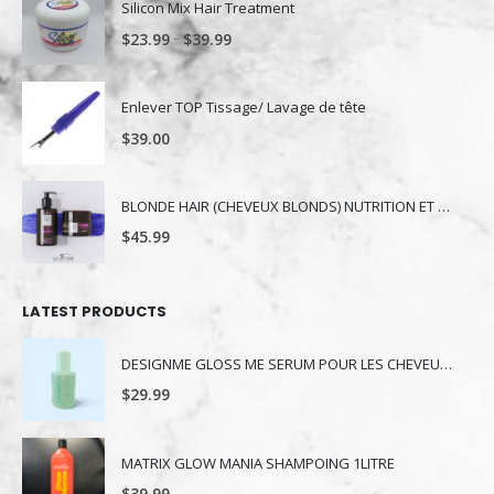
Silicon Mix Hair Treatment
–
$
23.99
$
39.99
Enlever TOP Tissage/ Lavage de tête
$
39.00
BLONDE HAIR (CHEVEUX BLONDS) NUTRITION ET NUANCE
$
45.99
LATEST PRODUCTS
DESIGNME GLOSS ME SERUM POUR LES CHEVEUX 80ML
$
29.99
MATRIX GLOW MANIA SHAMPOING 1LITRE
$
39.99