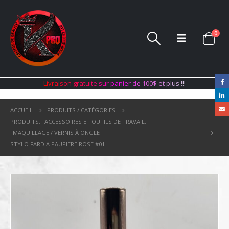
0
L
i
v
r
a
i
s
o
n
g
r
a
t
u
i
t
e
s
u
r
p
a
n
i
e
r
d
e
1
0
0
$
e
t
p
l
u
s
!
!
!
ACCUEIL
PRODUITS / CATÉGORIES
PRODUITS
,
ACCESSOIRES ET OUTILS DE TRAVAIL
,
MAQUILLAGE / VERNIS À ONGLE
STYLO FARD A PAUPIERE ROSE #01