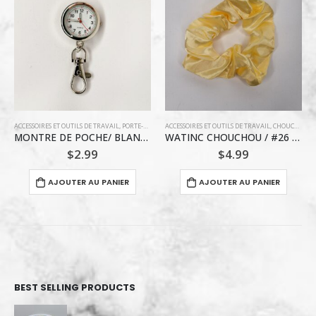
ACCESSOIRES ET OUTILS DE TRAVAIL
,
CHOUCHOU
,
COIFFURE
ACCESSOIRES ET OUTILS DE TRAVAIL
,
CHOUCHOU
,
C
WATINC CHOUCHOU / #26 JAUNE TRES CLAIR VINTAGE
WATINC CHOUCHOU / #31 VERT AMANDE
$
4.99
$
4.99
AJOUTER AU PANIER
AJOUTER AU PANIER
BEST SELLING PRODUCTS