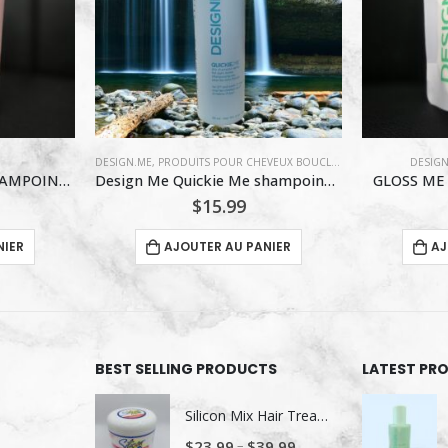
EUX BOUCLÉS
DESIGN.ME
,
UNCATEGORIZED
Design Me Quickie Me shampoing Sec Tons Foncés 96 ml
GLOSS ME REVITALISANT 60 ML
$
5.00
NIER
AJOUTER AU PANIER
AJ
BEST SELLING PRODUCTS
LATEST PR
Silicon Mix Hair Treatment
–
$
23.99
$
39.99