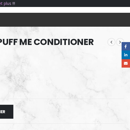
e
t
p
l
u
s
!
!
!
PUFF ME CONDITIONER
IER