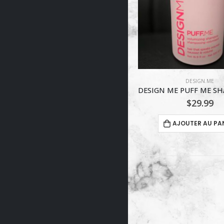
DESIGN.ME
DESIGN.ME
,
PRODUITS POUR CHEV
DESIGN ME PUFF ME SHAMPOING 500ML
$
29.99
$
15.99
AJOUTER AU PANIER
AJOUTER AU PA