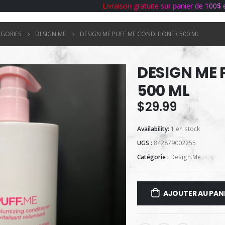
L
i
v
r
a
i
s
o
n
g
r
a
t
u
i
t
e
s
u
r
p
a
n
i
e
r
d
e
1
0
0
$
ÉGORIES
DESIGN.ME
DESIGN ME PUFF ME CONDITIONER 500 ML
DESIGN ME 
500 ML
$
29.99
Availability:
1 en stock
UGS :
842879002255
Catégorie :
Design.Me
AJOUTER AU PAN