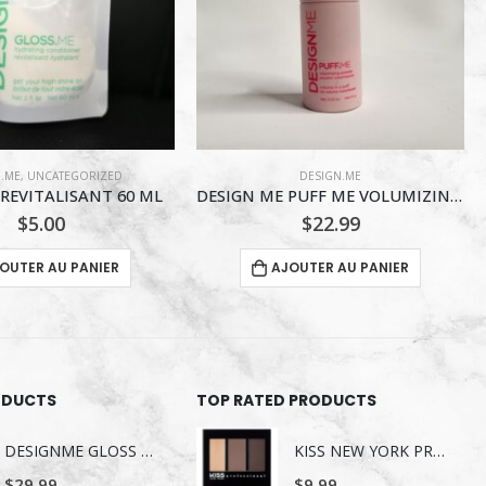
DESIGN.ME
DESIGN.ME
,
UNCATEGORIZED
DESIGN ME PUFF ME VOLUMIZING POWDER 0.32 OZ
GLOSS ME SHAMPOING 60 ML
$
22.99
$
5.00
OUTER AU PANIER
AJOUTER AU PANIER
ODUCTS
TOP RATED PRODUCTS
DESIGNME GLOSS ME SERUM POUR LES CHEVEUX 80ML
KISS NEW YORK PROFESSIONAL TROUSSE A SOURCILS KBK03
$
29.99
$
9.99