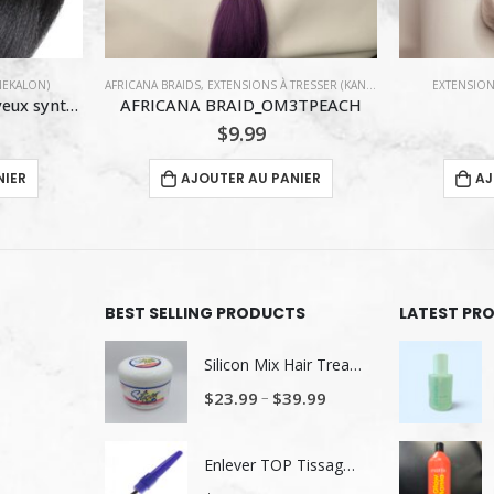
SER (KANEKALON)
EXTENSIONS À TRESSER (KANEKALON)
EXTENSION
3TPEACH
SM1B/60
CHEVEUX
$
9.99
NIER
AJOUTER AU PANIER
AJ
BEST SELLING PRODUCTS
LATEST PR
Silicon Mix Hair Treatment
–
$
23.99
$
39.99
Enlever TOP Tissage/ Lavage de tête