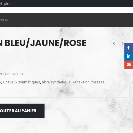
e
t
p
l
u
s
!
!
!
/ROSE
 BLEU/JAUNE/ROSE
er (kanekalon)
R
,
Cheveux synthétiques
,
fibre synthetique
,
kanekalon
,
tresses
,
OUTER AU PANIER