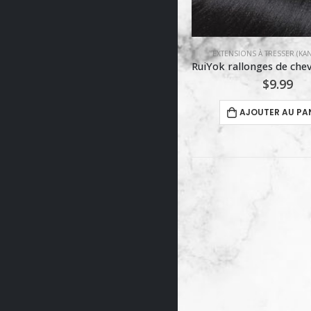
EXTENSIONS À TRESSER (KANEKALON)
AFRICANA BRAIDS
,
EXTENSIONS À TRES
RuiYok rallonges de cheveux synthétiques tressés Kanekalon Jumbo pour tressage – 61 cm – Noir
AFRICANA BRAID_OM
$
9.99
$
9.99
AJOUTER AU PANIER
AJOUTER AU PA