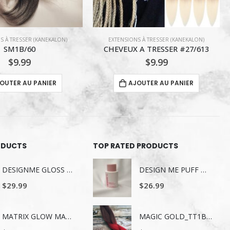
S À TRESSER (KANEKALON)
EXTENSIONS À TRESSER (KANEKALON)
 A TRESSER #27/613
CHEVEUX A TRESSER C9-24PO
$
9.99
$
11.99
OUTER AU PANIER
AJOUTER AU PANIER
ODUCTS
TOP RATED PRODUCTS
DESIGNME GLOSS ME SERUM POUR LES CHEVEUX 80ML
DESIGN ME PUFF ME VOLUMIZING CONDITIONER 300 ml
$
29.99
$
26.99
MATRIX GLOW MANIA SHAMPOING 1LITRE
MAGIC GOLD_TT1B_BURG