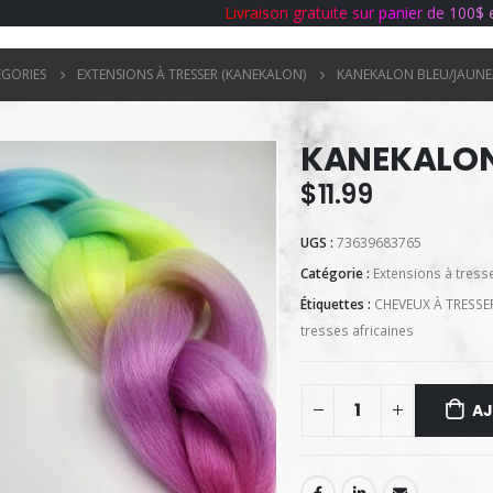
L
i
v
r
a
i
s
o
n
g
r
a
t
u
i
t
e
s
u
r
p
a
n
i
e
r
d
e
1
0
0
$
ÉGORIES
EXTENSIONS À TRESSER (KANEKALON)
KANEKALON BLEU/JAUNE
KANEKALON
$
11.99
UGS :
73639683765
Catégorie :
Extensions à tress
Étiquettes :
CHEVEUX À TRESSE
tresses africaines
AJ