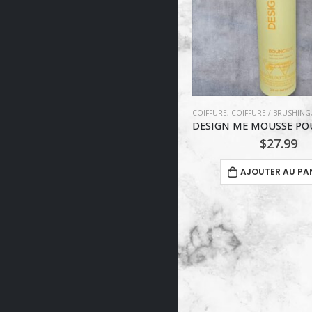
COIFFURE
,
COIFFURE / BRUSHING
,
DESIGN.ME
,
PRODUITS COIFFANTS
DESIGN.ME
,
SOINS POUR 
,
UNCATEG
DESIGN ME MOUSSE POUR BOUCLES 255ml
$
27.99
$
5.00
AJOUTER AU PANIER
AJOUTER AU P