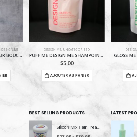
CHEVEUX BOUCLÉS
ORIZED
DESIGN.ME
,
UNCATEGORIZED
PUFF ME DESIGN ME SHAMPOING 60 ML
GLOSS ME REVITALISANT 60 ML
$
5.00
ANIER
AJOUTER AU PANIER
BEST SELLING PRODUCTS
LATEST PR
Silicon Mix Hair Treatment
–
$
23.99
$
39.99