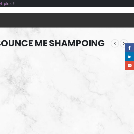
e
t
p
l
u
s
!
!
!
BOUNCE ME SHAMPOING