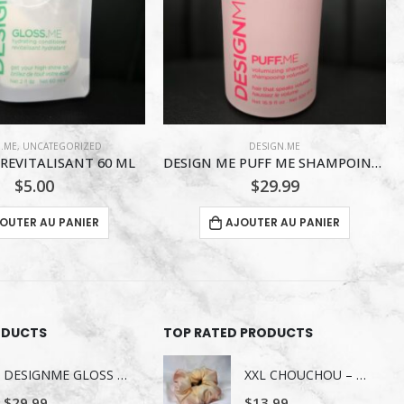
DESIGN.ME
DESIGN.ME
DESIGN ME PUFF ME SHAMPOING 500ML
DESIGNME QUICKIE.ME Shampooing Sec – Tons Foncés & Bruns – 339 ml
$
29.99
$
27.99
AJOUTER AU PANIER
AJOUTER AU PANIER
ODUCTS
TOP RATED PRODUCTS
DESIGNME GLOSS ME SERUM POUR LES CHEVEUX 80ML
XXL CHOUCHOU – COLLECTION VICTORIA SECRET
$
29.99
$
13.99