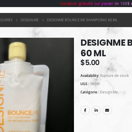
L
i
v
r
a
i
s
o
n
g
r
a
t
u
i
t
e
s
u
r
p
a
n
i
e
r
d
e
1
0
0
$
ÉGORIES
DESIGN.ME
DESIGNME BOUNCE ME SHAMPOING 60 ML
DESIGNME 
60 ML
$
5.00
Availability:
Rupture de stock
UGS :
9898F
Catégorie :
Design.Me