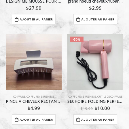
DESIGN ME MOUSSE POUR BOUCLES 255ml
grand noeud cheveux/ruban gris
$
27.99
$
2.99
AJOUTER AU PANIER
AJOUTER AU PANIER
-50%
COIFFURE
,
COIFFURE / BRUSHING
COIFFURE / BRUSHING
,
OUTILS DE COIFFURE
PINCE A CHEVEUX RECTANGLE BLEU BEBE
SECHOIRE FOLDING PERFECT CARE
Le
Le
$
4.99
$
10.00
$
19.99
prix
prix
initial
actuel
AJOUTER AU PANIER
AJOUTER AU PANIER
était :
est :
$19.99.
$10.00.