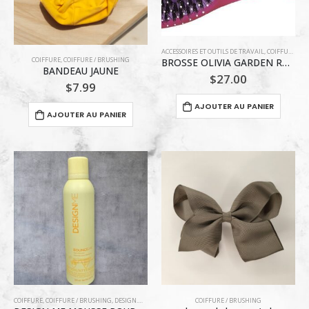
ACCESSOIRES ET OUTILS DE TRAVAIL
,
COIFFURE / BRUSHING
COIFFURE
,
COIFFURE / BRUSHING
BROSSE OLIVIA GARDEN ROSE LISSAGE ET BRILLANCE
BANDEAU JAUNE
$
27.00
$
7.99
AJOUTER AU PANIER
AJOUTER AU PANIER
COIFFURE
,
COIFFURE / BRUSHING
,
DESIGN.ME
,
PRODUITS COIFFANTS
COIFFURE / BRUSHING
,
SOINS POUR CHEVEUX BOUCLÉS