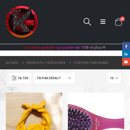
0
L
i
v
r
a
i
s
o
n
g
r
a
t
u
i
t
e
s
u
r
p
a
n
i
e
r
d
e
1
0
0
$
e
t
p
l
u
s
!
!
!
ACCUEIL
PRODUITS / CATÉGORIES
COIFFURE / BRUSHING
FILTER