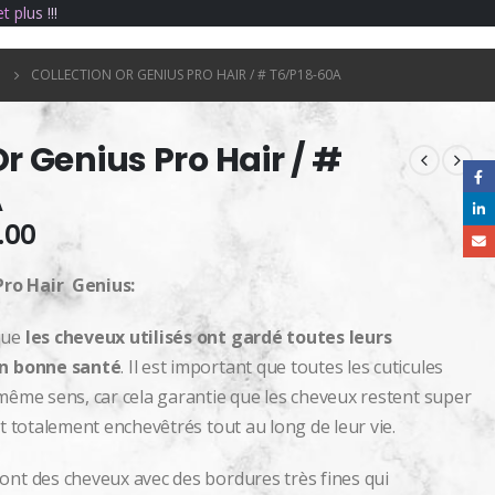
e
t
p
l
u
s
!
!
!
COLLECTION OR GENIUS PRO HAIR / # T6/P18-60A
Or Genius Pro Hair / #
A
.00
Pro Hair Genius:
que
les cheveux utilisés ont gardé toutes leurs
en bonne santé
. Il est important que toutes les cuticules
 même sens, car cela garantie que les cheveux restent super
et totalement enchevêtrés tout au long de leur vie.
ont des cheveux avec des bordures très fines qui