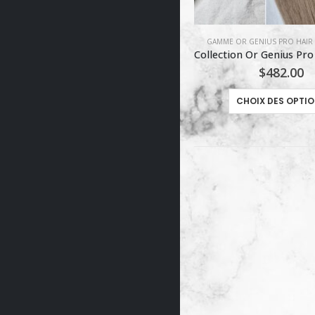
GAMME OR GENIUS PRO HAIR EXTENSION
GAMME OR GENIUS PRO HAIR
Collection Or Genius Pro Hair / #18A
$
482.00
$
536.00
Ce produit a plusieurs variations. Les options peuvent être choisies sur la page du produit
CHOIX DES OPTIONS
CHOIX DES OPTI