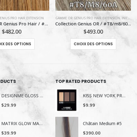
US PRO HAIR EXTENSION
,
INVENTAIRE DE RAPH
GAMME OR GENIUS PRO HAIR EXTENSION
,
INVENTAIRE DE ALEX LACHANCE
Collection Genius OR / #T8/m8/60A (V)
Collection Genius OR / #P18/22 (M)
$
493.00
$
493.00
Ce produit a plusieurs variations. Les options peuvent être choisies sur la page du produit
Ce produit a plusieurs variations. Les options peuvent être choisies sur la page du produit
IX DES OPTIONS
CHOIX DES OPTIONS
ODUCTS
TOP RATED PRODUCTS
DESIGNME GLOSS ME SERUM POUR LES CHEVEUX 80ML
KISS NEW YORK PROFESSIONAL TROUSSE A SOURCILS KBK03
$
29.99
$
9.99
MATRIX GLOW MANIA SHAMPOING 1LITRE
Châtain Medium #5
$
39.99
$
390.00