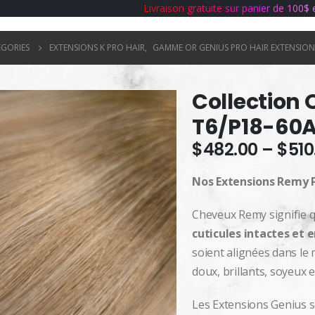
L
i
v
r
a
i
s
o
n
g
r
a
t
u
i
t
e
s
u
r
p
a
n
i
e
r
d
e
1
0
0
$
ÉGORIES
EXTENSIONS K PRO HAIR
,
GAMME OR GENIUS PRO HAIR EXTENSION
Collection 
T6/P18-60
$
482.00
–
$
510
Nos Extensions Remy 
Cheveux Remy signifie 
cuticules intactes et 
soient alignées dans le
doux, brillants, soyeux 
Les Extensions Genius s