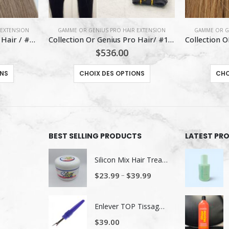
 EXTENSION
GAMME OR GENIUS PRO HAIR EXTENSION
GAMME OR GENI
Collection Or Genius Pro Hair/ #1 Noir
Collection OR Genius Pro Hair / #8 Blond Châtain Clair
$
482.00
Ce produit a plusieurs variations. Les options peuvent être choisies sur la page du produit
Ce produit a plusieurs variations. Les options peuvent être choisies sur la page du produit
ONS
CHOIX DES OPTIONS
CHO
BEST SELLING PRODUCTS
LATEST PR
Silicon Mix Hair Treatment
–
$
23.99
$
39.99
Enlever TOP Tissage/ Lavage de tête
$
39.00