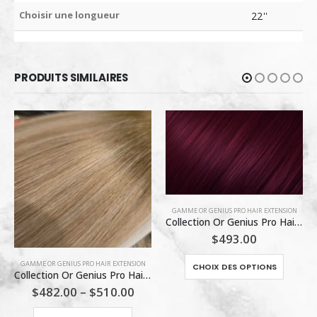
Choisir une longueur
22''
PRODUITS SIMILAIRES
GAMME OR GENIUS PRO HAIR EXTENSION
Collection Or Genius Pro Hair / bourgogne 99J
$
493.00
Ce produit a plusieurs variations. Les options peuvent être choisies sur la page du produit
EXTENSIONS K PRO HAIR
,
INVENTAIRE DE MARLÈNE
CHOIX DES OPTIONS
Collection Remy Pro Hair / T6-60A (O)
$
375.00
re choisies sur la page du produit
Ce produit a plusieurs variations. Les options peuvent être choisies sur la page du produit