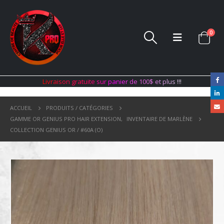
0
L
i
v
r
a
i
s
o
n
g
r
a
t
u
i
t
e
s
u
r
p
a
n
i
e
r
d
e
1
0
0
$
e
t
p
l
u
s
!
!
!
ACCUEIL
PRODUITS / CATÉGORIES
GAMME OR GENIUS PRO HAIR EXTENSION
,
INVENTAIRE DE MARLÈNE
COLLECTION GENIUS OR / #60A (O)