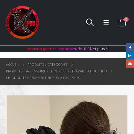
0
L
i
v
r
a
i
s
o
n
g
r
a
t
u
i
t
e
s
u
r
p
a
n
i
e
r
d
e
1
0
0
$
e
t
p
l
u
s
!
!
!
ACCUEIL
PRODUITS / CATÉGORIES
PRODUITS
,
ACCESSOIRES ET OUTILS DE TRAVAIL
,
CHOUCHOU
CHIGNON TEMPERAMENT NOEUD À CARREAUX