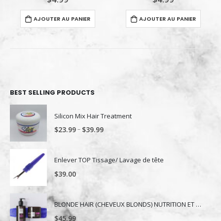
AJOUTER AU PANIER
AJOUTER AU PANIER
BEST SELLING PRODUCTS
Silicon Mix Hair Treatment
–
$
23.99
$
39.99
Enlever TOP Tissage/ Lavage de tête
$
39.00
BLONDE HAIR (CHEVEUX BLONDS) NUTRITION ET NUANCE
$
45.99