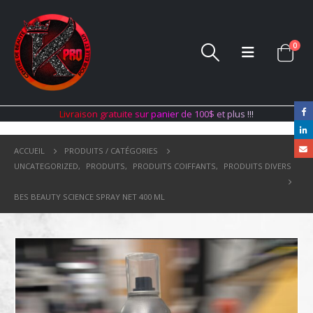
0
L
i
v
r
a
i
s
o
n
g
r
a
t
u
i
t
e
s
u
r
p
a
n
i
e
r
d
e
1
0
0
$
e
t
p
l
u
s
!
!
!
ACCUEIL
PRODUITS / CATÉGORIES
UNCATEGORIZED
,
PRODUITS
,
PRODUITS COIFFANTS
,
PRODUITS DIVERS
BES BEAUTY SCIENCE SPRAY NET 400 ML