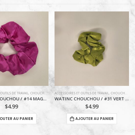
OUTILS DE TRAVAIL
,
CHOUCHOU
,
COIFFURE
ACCESSOIRES ET OUTILS DE TRAVAIL
,
CHOUCHOU
,
C
WATINC CHOUCHOU / #31 VERT AMANDE
VAGA CHOUCHOU / #3 JAUNE
$
4.99
$
5.99
OUTER AU PANIER
AJOUTER AU PANIER