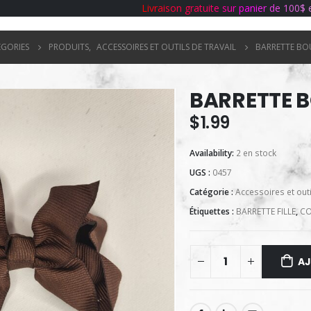
L
i
v
r
a
i
s
o
n
g
r
a
t
u
i
t
e
s
u
r
p
a
n
i
e
r
d
e
1
0
0
$
ÉGORIES
PRODUITS
,
ACCESSOIRES ET OUTILS DE TRAVAIL
BARRETTE BO
BARRETTE 
$
1.99
Availability:
2 en stock
UGS :
0457
Catégorie :
Accessoires et outi
Étiquettes :
BARRETTE FILLE
,
CO
AJ