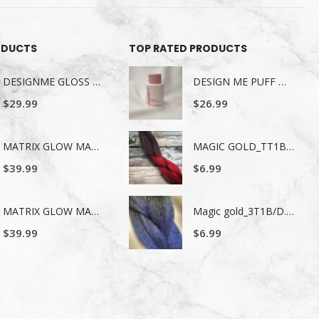
ODUCTS
TOP RATED PRODUCTS
DESIGNME GLOSS ME SERUM POUR LES CHEVEUX 80ML
DESIGN ME PUFF ME VOLUMIZING CONDITIONER 300 ml
$
29.99
$
26.99
MATRIX GLOW MANIA SHAMPOING 1LITRE
MAGIC GOLD_TT1B_BURG
$
39.99
$
6.99
MATRIX GLOW MANIA REVITALISANT 1LITRE
Magic gold_3T1B/D.BLUE/L.BLUE
$
39.99
$
6.99