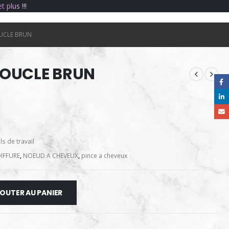
e
t
p
l
u
s
!
!
!
UCLE BRUN
BOUCLE BRUN
ls de travail
IFFURE
,
NOEUD A CHEVEUX
,
pince a cheveux
OUTER AU PANIER