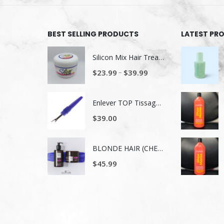
BEST SELLING PRODUCTS
LATEST PR
Silicon Mix Hair Treatment
–
$
23.99
$
39.99
Enlever TOP Tissage/ Lavage de tête
$
39.00
BLONDE HAIR (CHEVEUX BLONDS) NUTRITION ET NUANCE
$
45.99