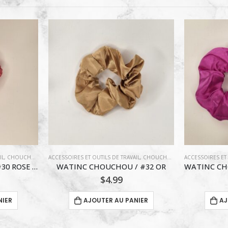
IL
,
CHOUCHOU
,
COIFFURE
ACCESSOIRES ET OUTILS DE TRAVAIL
,
CHOUCHOU
,
COIFFURE
ACCESSOIRES ET 
 #32 OR
WATINC CHOUCHOU / #14 MAGENTA
$
4.99
NIER
AJOUTER AU PANIER
AJ