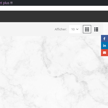
e
t
p
l
u
s
!
!
!
Afficher: