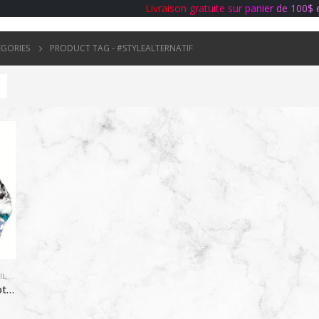
L
i
v
r
a
i
s
o
n
g
r
a
t
u
i
t
e
s
u
r
p
a
n
i
e
r
d
e
1
0
0
$
ÉGORIES
PRODUCT TAG -
#STYLEALTERNATIF
IL
,
CHOUCHOU
Chouchou à cheveux « Gothic Bloom » – Motif Crânes et Fleurs Succulentes Bleu Azur