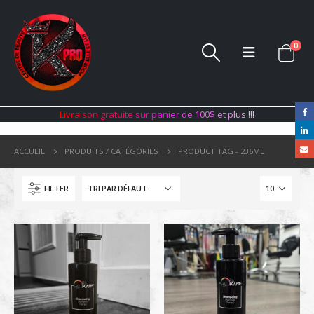
0
L
i
v
r
a
i
s
o
n
g
r
a
t
u
i
t
e
s
u
r
p
a
n
i
e
r
d
e
1
0
0
$
e
t
p
l
u
s
!
!
!
ACCUEIL
PRODUITS / CATÉGORIES
PRODUCT TAG -
236ML
FILTER