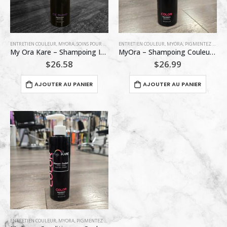
ENTRETIEN COULEUR
,
MYORA
,
SOINS POUR BLONDES
ENTRETIEN COULEUR
,
MYORA
,
PIGMENTEZ VOTRE COULEUR !
My Ora Kare – Shampoing Ice Blond Vitamina A&C 236 ml
MyOra – Shampoing Couleur Soie et Sericine 236ml 8Oz.
$
26.58
$
26.99
AJOUTER AU PANIER
AJOUTER AU PANIER
ENTRETIEN COULEUR
,
MYORA
,
PIGMENTEZ VOTRE COULEUR !
,
PRODUITS HYDRATANT