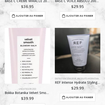
BASE C CREME MIRACLE 200ML
BASE C VOILE ABSOLU 200ML
$
36.95
$
29.95
AJOUTER AU PANIER
AJOUTER AU PANIER
ENTRETIEN COULEUR
,
PRODUITS HYDRATANT
,
REF
REF Intense Hydrate Styling Cream 200ml – Crème Coiffante Hydratante
$
29.99
UNCATEGORIZED
Bokka Botanika Velvet Smooth Blowdry Balm 200 ml
AJOUTER AU PANIER
$
39.99