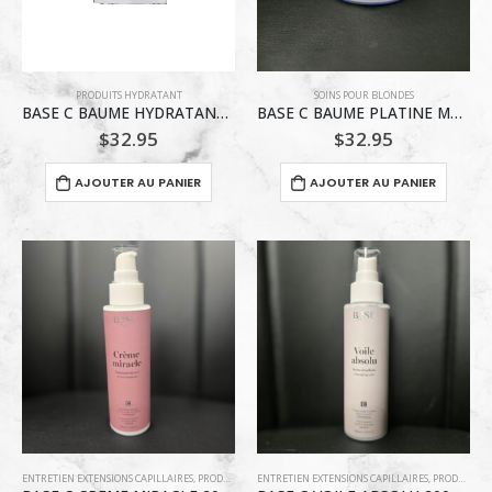
PRODUITS HYDRATANT
SOINS POUR BLONDES
BASE C BAUME HYDRATANT MASQUE REPARATEUR 200ML
BASE C BAUME PLATINE MASQUE VIOLET REPARATEUR 200ML
$
32.95
$
32.95
AJOUTER AU PANIER
AJOUTER AU PANIER
ENTRETIEN EXTENSIONS CAPILLAIRES
,
PRODUITS COIFFANTS
ENTRETIEN EXTENSIONS CAPILLAIRES
,
PRODUITS DÉMÊLANT
,
PRODUITS HYDRA
,
PRODUITS COIFFANTS