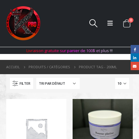
0
L
i
v
r
a
i
s
o
n
g
r
a
t
u
i
t
e
s
u
r
p
a
n
i
e
r
d
e
1
0
0
$
e
t
p
l
u
s
!
!
!
ACCUEIL
PRODUITS / CATÉGORIES
PRODUCT TAG -
200ML
FILTER