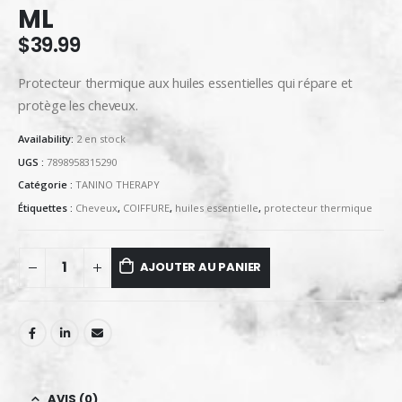
ML
$
39.99
Protecteur thermique aux huiles essentielles qui répare et
protège les cheveux.
Availability:
2 en stock
UGS :
7898958315290
Catégorie :
TANINO THERAPY
Étiquettes :
Cheveux
,
COIFFURE
,
huiles essentielle
,
protecteur thermique
AJOUTER AU PANIER
AVIS (0)