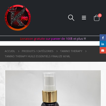
0
L
i
v
r
a
i
s
o
n
g
r
a
t
u
i
t
e
s
u
r
p
a
n
i
e
r
d
e
1
0
0
$
e
t
p
l
u
s
!
!
!
ACCUEIL
PRODUITS / CATÉGORIES
TANINO THERAPY
TANINO THERAPY HUILE ESSENTIELS FINALIZE 60 ML