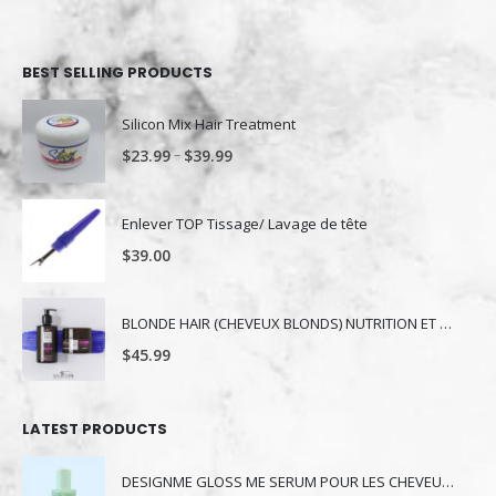
BEST SELLING PRODUCTS
Silicon Mix Hair Treatment
–
$
23.99
$
39.99
Enlever TOP Tissage/ Lavage de tête
$
39.00
BLONDE HAIR (CHEVEUX BLONDS) NUTRITION ET NUANCE
$
45.99
LATEST PRODUCTS
DESIGNME GLOSS ME SERUM POUR LES CHEVEUX 80ML