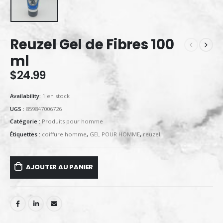
Reuzel Gel de Fibres 100
ml
$
24.99
Availability:
1 en stock
UGS :
859847006726
Catégorie :
Produits pour homme
Étiquettes :
coiffure homme
,
GEL POUR HOMME
,
reuzel
AJOUTER AU PANIER