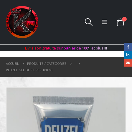
0
L
i
v
r
a
i
s
o
n
g
r
a
t
u
i
t
e
s
u
r
p
a
n
i
e
r
d
e
1
0
0
$
e
t
p
l
u
s
!
!
!
ACCUEIL
PRODUITS / CATÉGORIES
REUZEL GEL DE FIBRES 100 ML