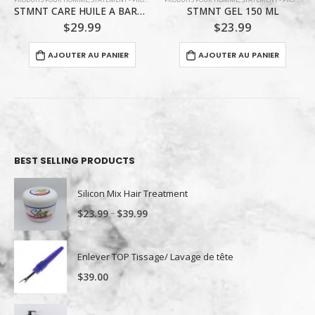
STMNT GEL 150 ML
SAC DE VOYAGE REUZEL
Le
Le
$
23.99
$
3.99
$
12.00
prix
prix
initial
actuel
AJOUTER AU PANIER
AJOUTER AU PANIER
était :
est :
$12.00.
$3.99.
BEST SELLING PRODUCTS
Silicon Mix Hair Treatment
–
$
23.99
$
39.99
Enlever TOP Tissage/ Lavage de tête
$
39.00