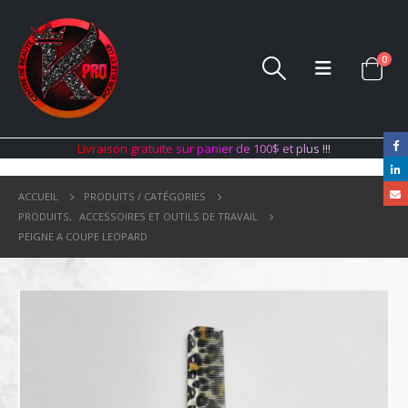
0
L
i
v
r
a
i
s
o
n
g
r
a
t
u
i
t
e
s
u
r
p
a
n
i
e
r
d
e
1
0
0
$
e
t
p
l
u
s
!
!
!
ACCUEIL
PRODUITS / CATÉGORIES
PRODUITS
,
ACCESSOIRES ET OUTILS DE TRAVAIL
PEIGNE A COUPE LEOPARD