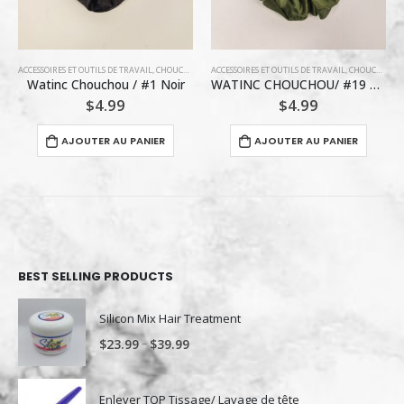
ACCESSOIRES ET OUTILS DE TRAVAIL
,
CHOUCHOU
ACCESSOIRES ET OUTILS DE TRAVAIL
,
COIFFURE
,
ENT
WATINC CHOUCHOU/ #19 VERT MÉLÈZE TANIA
WET BRUSH-PRO /purple /WET BRUSH PRO BROSSE DEMELANTGE SHINE
$
4.99
$
19.99
AJOUTER AU PANIER
AJOUTER AU PANIER
BEST SELLING PRODUCTS
Silicon Mix Hair Treatment
–
$
23.99
$
39.99
Enlever TOP Tissage/ Lavage de tête