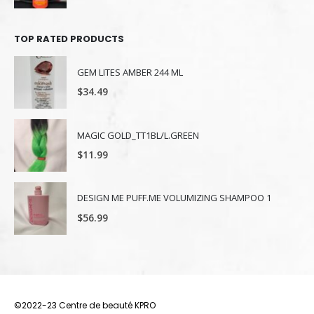
TOP RATED PRODUCTS
GEM LITES AMBER 244 ML
$
34.49
MAGIC GOLD_TT1BL/L.GREEN
$
11.99
DESIGN ME PUFF.ME VOLUMIZING SHAMPOO 1
$
56.99
©2022-23 Centre de beauté KPRO