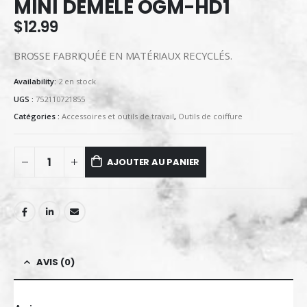
MINI DÉMÊLE OGM-HD1
$
12.99
BROSSE FABRIQUÉE EN MATÉRIAUX RECYCLÉS.
Availability:
2 en stock
UGS :
752110721855
Catégories :
Accessoires et outils de travail
,
Outils de coiffure
AJOUTER AU PANIER
AVIS (0)