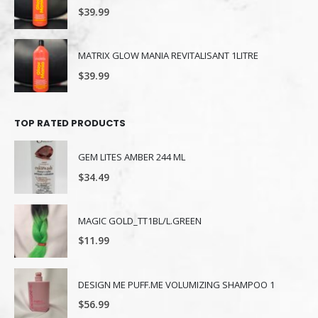
$
39.99
MATRIX GLOW MANIA REVITALISANT 1LITRE
$
39.99
TOP RATED PRODUCTS
GEM LITES AMBER 244 ML
$
34.49
MAGIC GOLD_TT1BL/L.GREEN
$
11.99
DESIGN ME PUFF.ME VOLUMIZING SHAMPOO 1
$
56.99