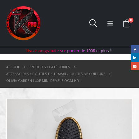
0
L
i
v
r
a
i
s
o
n
g
r
a
t
u
i
t
e
s
u
r
p
a
n
i
e
r
d
e
1
0
0
$
e
t
p
l
u
s
!
!
!
ACCUEIL
PRODUITS / CATÉGORIES
ACCESSOIRES ET OUTILS DE TRAVAIL
,
OUTILS DE COIFFURE
OLIVIA GARDEN LUXE MINI DÉMÊLE OGM-HD1