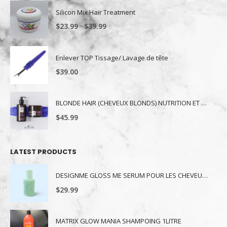
Silicon Mix Hair Treatment
–
$
23.99
$
39.99
Enlever TOP Tissage/ Lavage de tête
$
39.00
BLONDE HAIR (CHEVEUX BLONDS) NUTRITION ET NUANCE
$
45.99
LATEST PRODUCTS
DESIGNME GLOSS ME SERUM POUR LES CHEVEUX 80ML
$
29.99
MATRIX GLOW MANIA SHAMPOING 1LITRE