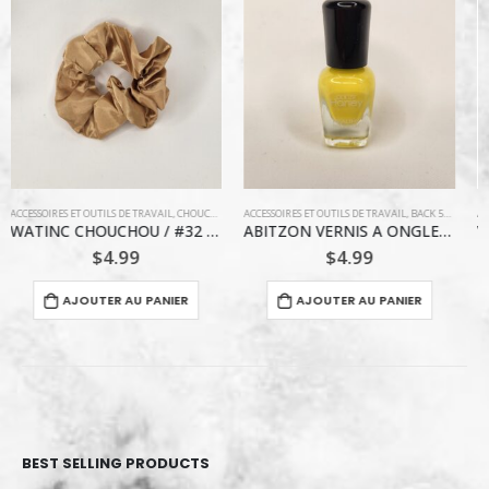
,
COIFFURE
ACCESSOIRES ET OUTILS DE TRAVAIL
,
BACK 5$ ET MOINS
ACCESSOIRES ET OUTILS DE TRAVAIL
,
MAQUILLAGE / VERNIS À ONGLE
,
CHOUCHOU
,
VERNIS ABI
ABITZON VERNIS A ONGLES / JAUNE
WATINC CHOUCHOU/ #19 VERT MÉLÈZE TANIA
$
4.99
$
4.99
AJOUTER AU PANIER
AJOUTER AU PANIER
BEST SELLING PRODUCTS