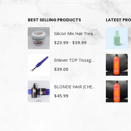
BEST SELLING PRODUCTS
LATEST PR
Silicon Mix Hair Treatment
–
$
23.99
$
39.99
Enlever TOP Tissage/ Lavage de tête
$
39.00
BLONDE HAIR (CHEVEUX BLONDS) NUTRITION ET NUANCE
$
45.99