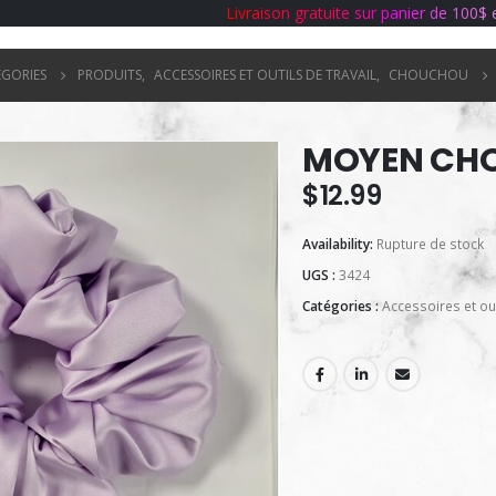
L
i
v
r
a
i
s
o
n
g
r
a
t
u
i
t
e
s
u
r
p
a
n
i
e
r
d
e
1
0
0
$
ÉGORIES
PRODUITS
,
ACCESSOIRES ET OUTILS DE TRAVAIL
,
CHOUCHOU
MOYEN CHO
$
12.99
Availability:
Rupture de stock
UGS :
3424
Catégories :
Accessoires et out