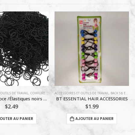
OUTILS DE TRAVAIL
,
BACK 5$ ET MOINS
ACCESSOIRES ET OUTILS DE TRAVAIL
,
COIFFURE
,
CHOUCHOU
,
C
IAL HAIR ACCESSORIES
WATINC CHOUCHOU / #33 SILVER SCINTILLANT
$
1.99
$
4.99
OUTER AU PANIER
AJOUTER AU PANIER