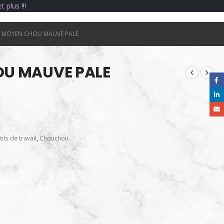
e
t
p
l
u
s
!
!
!
MOYEN CHOU MAUVE PALE
U MAUVE PALE
ils de travail
,
Chouchou