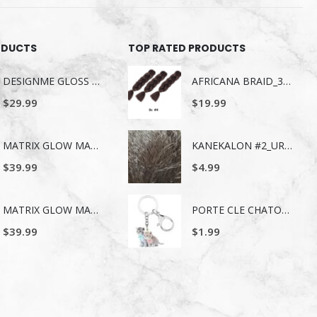
ODUCTS
TOP RATED PRODUCTS
DESIGNME GLOSS ME SERUM POUR LES CHEVEUX 80ML
AFRICANA BRAID_3X_4
$
29.99
$
19.99
MATRIX GLOW MANIA SHAMPOING 1LITRE
KANEKALON #2_URBAN BEAUTY
$
39.99
$
4.99
MATRIX GLOW MANIA REVITALISANT 1LITRE
PORTE CLE CHATONS
$
39.99
$
1.99