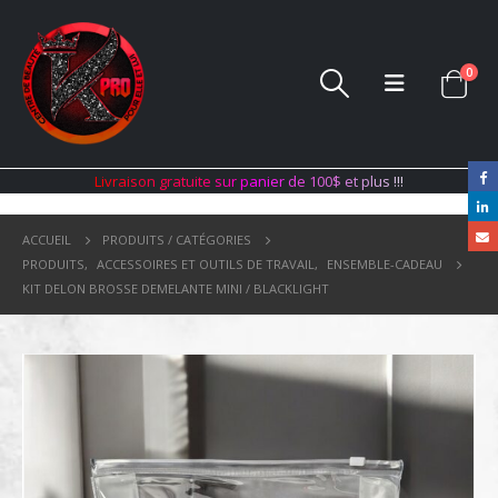
0
L
i
v
r
a
i
s
o
n
g
r
a
t
u
i
t
e
s
u
r
p
a
n
i
e
r
d
e
1
0
0
$
e
t
p
l
u
s
!
!
!
ACCUEIL
PRODUITS / CATÉGORIES
PRODUITS
,
ACCESSOIRES ET OUTILS DE TRAVAIL
,
ENSEMBLE-CADEAU
KIT DELON BROSSE DEMELANTE MINI / BLACKLIGHT