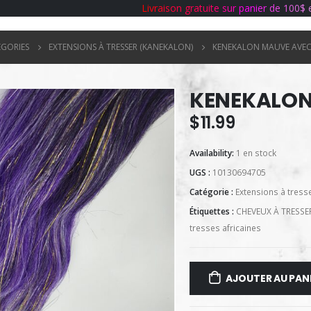
L
i
v
r
a
i
s
o
n
g
r
a
t
u
i
t
e
s
u
r
p
a
n
i
e
r
d
e
1
0
0
$
ÉGORIES
EXTENSIONS À TRESSER (KANEKALON)
KENEKALON MAUVE AVEC
KENEKALON
$
11.99
Availability:
1 en stock
UGS :
10130694705
Catégorie :
Extensions à tress
Étiquettes :
CHEVEUX À TRESSE
tresses africaines
AJOUTER AU PAN