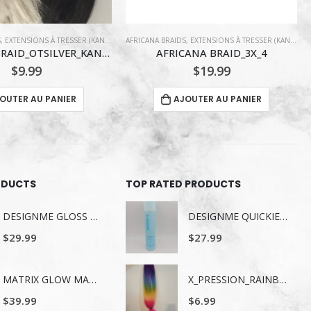
S
,
EXTENSIONS À TRESSER (KANEKALON)
EXTENSIONS À TRESSER (KANEKALON)
ANA BRAID_3X_4
KANEKALON
$
19.99
$
11.99
OUTER AU PANIER
AJOUTER AU PANIER
ODUCTS
TOP RATED PRODUCTS
DESIGNME GLOSS ME SERUM POUR LES CHEVEUX 80ML
DESIGNME QUICKIE.ME Shampooing Sec – Tons Foncés & Bruns – 339 ml
$
29.99
$
27.99
MATRIX GLOW MANIA SHAMPOING 1LITRE
X_PRESSION_RAINBOW
$
39.99
$
6.99