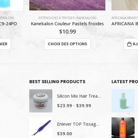
NEKALON)
AFRICANA BRAIDS
,
EXTENSIONS À TRESSER (KANEKALON)
AFRICANA BRAID
ls froides
AFRICANA BRAID_OTSILVER_KANEKALON
AFRIC
$
9.99
Ce produit a plusieurs variations. Les options peuvent être choisies sur la page du produit
ONS
AJOUTER AU PANIER
AJ
BEST SELLING PRODUCTS
LATEST PR
Silicon Mix Hair Treatment
–
$
23.99
$
39.99
Enlever TOP Tissage/ Lavage de tête
$
39.00