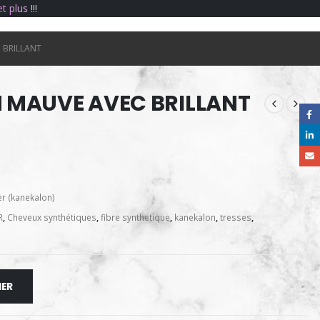
e
t
p
l
u
s
!
!
!
 BRILLANT
 MAUVE AVEC BRILLANT
er (kanekalon)
R
,
Cheveux synthétiques
,
fibre synthetique
,
kanekalon
,
tresses
,
IER