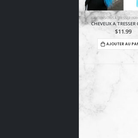
EXTENSIONS À TRESSER (KANEKALON)
EXTENSIONS À TRESSER (KA
CHEVEUX A TRESSER C9-24PO
Kanekalon Couleur Paste
$
11.99
$
10.99
AJOUTER AU PANIER
CHOIX DES OPTI