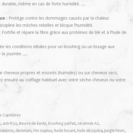
t et durable, même en cas de forte humidité.
ue :
Protège contre les dommages causés par la chaleur.
scipline les mèches rebelles et bloque l’humidité.
:
Fortifie et répare la fibre grâce aux protéines de blé et à l’huile de
ée les conditions idéales pour un brushing ou un lissage aux
 la journée.
r cheveux propres et essorés (humides) ou sur cheveux secs,
 ensuite au coiffage habituel avec votre sèche-cheveux ou votre
s Capillaires
s
,
anti-frizz
,
Beurre de karité
,
brushing parfait
,
céramide A2
,
talienne
,
demelant
,
Fini soyeux
,
fluide lissant
,
huile de jojoba
,
Jungle Fever
,