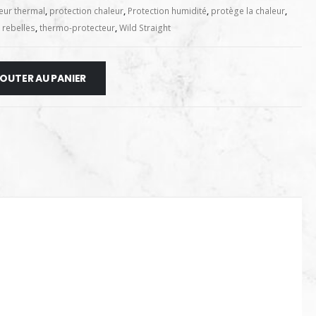
eur thermal
,
protection chaleur
,
Protection humidité
,
protège la chaleur
,
 rebelles
,
thermo-protecteur
,
Wild Straight
OUTER AU PANIER