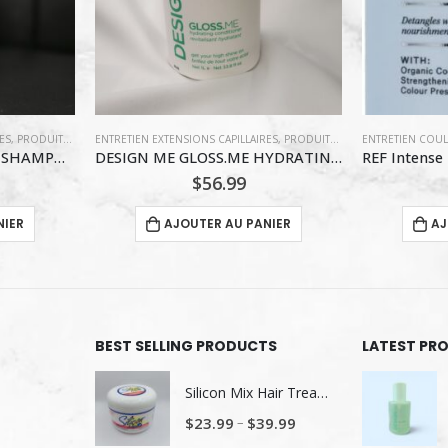
ES
 BLONDES
DUITS HYDRATANT
,
PRODUITS HYDRATANT
,
SOINS POUR CHEVEUX BOUCLÉS
,
ENTRETIEN COULEUR
VOLUME INTENSIF
,
ENTRETIEN EXTENSIONS CAPILLAIRES
,
SOINS RÉPARATEURS
ENTRETIEN EXTEN
,
PRODUITS
DESIGN ME GLOSS.ME HYDRATING CONDITIONER 1 L
REF Intense Hydrate Conditioner 1000 ml
$
64.75
NIER
AJOUTER AU PANIER
AJ
BEST SELLING PRODUCTS
LATEST PR
Silicon Mix Hair Treatment
–
$
23.99
$
39.99