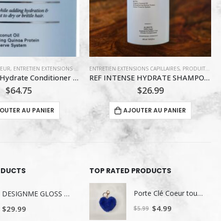
SIONS CAPILLAIRES
 HYDRATANT
,
REF STOCKHOLM
,
PRODUITS HYDRATANT
ENTRETIEN EXTENSIONS CAPILLAIRES
,
REF STOCKHOLM
,
MILKSHAKE
,
PR
REF INTENSE HYDRATE SHAMPOO 285ML
MILK SHAKE LEAVE IN CONDITIONER MIEL ET FRUIT 350ML
$
26.99
$
27.99
OUTER AU PANIER
AJOUTER AU PANIER
ODUCTS
TOP RATED PRODUCTS
Porte Clé Coeur toutou
DESIGNME GLOSS ME SERUM POUR LES CHEVEUX 80ML
Le
Le
$
4.99
$
29.99
$
5.99
prix
prix