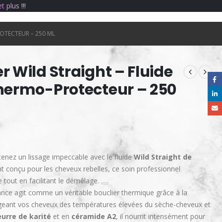
e
t
p
l
u
s
!
!
!
ROTECTEUR – 250 ML
r Wild Straight – Fluide
Thermo-Protecteur – 250
tenez un lissage impeccable avec le fluide
Wild Straight de
t conçu pour les cheveux rebelles, ce soin professionnel
re tout en facilitant le démêlage.
nce agit comme un véritable bouclier thermique grâce à la
geant vos cheveux des températures élevées du sèche-cheveux et
urre de karité
et en
céramide A2
, il nourrit intensément pour