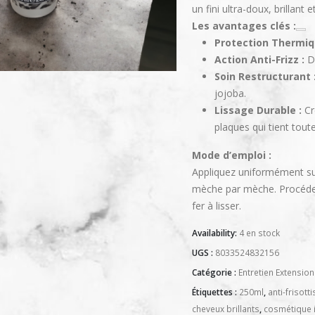
un fini ultra-doux, brillan
Les avantages clés :
Protection Thermiq
Action Anti-Frizz :
Di
Soin Restructurant 
jojoba.
Lissage Durable :
Cr
plaques qui tient toute
Mode d’emploi :
Appliquez uniformément su
mèche par mèche. Procédez
fer à lisser.
Availability:
4 en stock
UGS :
8033524832156
Catégorie :
Entretien Extension
Étiquettes :
250ml
,
anti-frisotti
cheveux brillants
,
cosmétique i