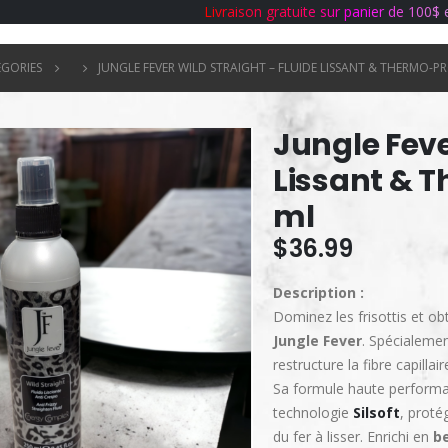
L
i
v
r
a
i
s
o
n
g
r
a
t
u
i
t
e
s
u
r
p
a
n
i
e
r
d
e
1
0
0
$
ÉGORIES
JUNGLE FEVER WILD STRAIGHT – FLUIDE LISSANT & THERMO-P
Jungle Feve
Lissant & 
ml
$
36.99
Description :
Dominez les frisottis et ob
Jungle Fever
. Spécialemen
restructure la fibre capillai
Sa formule haute performa
technologie
Silsoft
, proté
du fer à lisser. Enrichi en
be