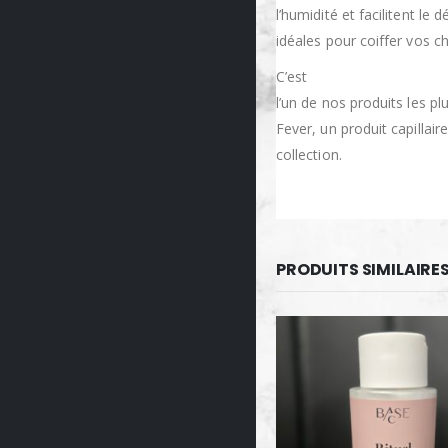
l’humidité et facilitent le
idéales pour coiffer vos c
C’est
l’un de nos produits les pl
Fever, un produit capillai
collection.
PRODUITS SIMILAIRE