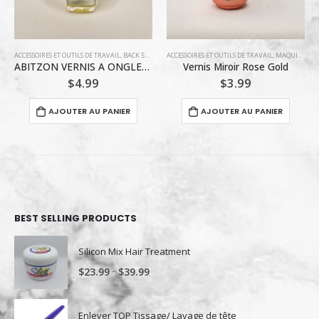
ACCESSOIRES ET OUTILS DE TRAVAIL
,
MAQUILLAGE / VERNIS À ONGLE
,
MAQUILLAGE / VERNIS À ONGLE
,
VERNIS ABITZON
ACCESSOIRES ET OUTILS DE TRAVAIL
,
BACK 5$ ET MOINS
Vernis Miroir Rose Gold
ABITZON VERNIS A ONGLE / VERT POMME
$
3.99
$
4.99
AJOUTER AU PANIER
AJOUTER AU PANIER
BEST SELLING PRODUCTS
Silicon Mix Hair Treatment
–
$
23.99
$
39.99
Enlever TOP Tissage/ Lavage de tête