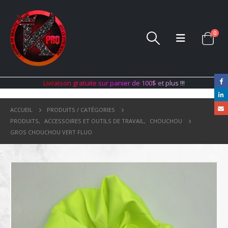
0
L
i
v
r
a
i
s
o
n
g
r
a
t
u
i
t
e
s
u
r
p
a
n
i
e
r
d
e
1
0
0
$
e
t
p
l
u
s
!
!
!
ACCUEIL
PRODUITS / CATÉGORIES
PRODUITS
,
ACCESSOIRES ET OUTILS DE TRAVAIL
,
CHOUCHOU
GROS CHOUCHOU VERT FLUO