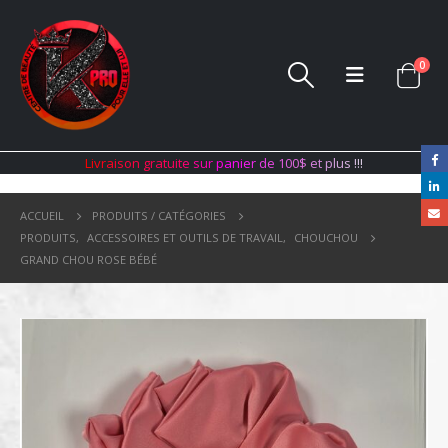
0
L
i
v
r
a
i
s
o
n
g
r
a
t
u
i
t
e
s
u
r
p
a
n
i
e
r
d
e
1
0
0
$
e
t
p
l
u
s
!
!
!
ACCUEIL
PRODUITS / CATÉGORIES
PRODUITS
,
ACCESSOIRES ET OUTILS DE TRAVAIL
,
CHOUCHOU
GRAND CHOU ROSE BÉBÉ