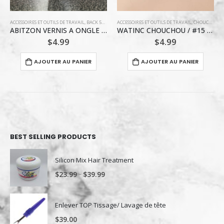
ACCESSOIRES ET OUTILS DE TRAVAIL
,
MAQUILLAGE / VERNIS À ONGLE
,
CHOUCHOU
,
VERNIS ABITZON
,
COIFFURE
ACCESSOIRES ET OUTILS DE TRAVAIL
,
CHOUCHOU
,
C
WATINC CHOUCHOU / #15 BLEU AZUR
WATINC CHOUCHOU /#18 ROSE PÊCHE
$
4.99
$
4.99
AJOUTER AU PANIER
AJOUTER AU PANIER
BEST SELLING PRODUCTS
Silicon Mix Hair Treatment
–
$
23.99
$
39.99
Enlever TOP Tissage/ Lavage de tête
$
39.00