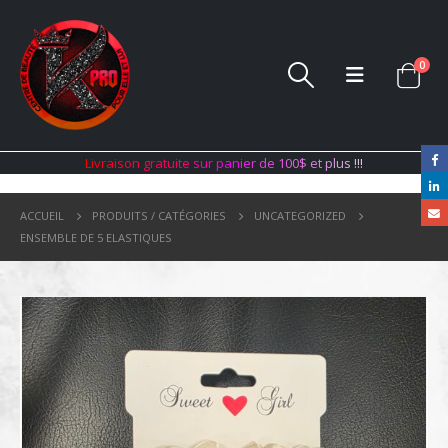
0
L
i
v
r
a
i
s
o
n
g
r
a
t
u
i
t
e
s
u
r
p
a
n
i
e
r
d
e
1
0
0
$
e
t
p
l
u
s
!
!
!
ACCUEIL
PRODUITS / CATÉGORIES
UNCATEGORIZED
ENSEMBLE DE 5 ELASTIQUES