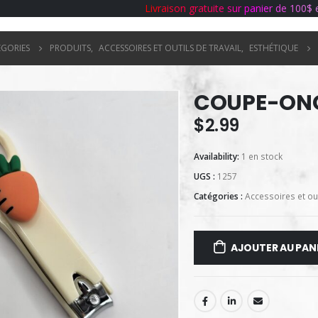
L
i
v
r
a
i
s
o
n
g
r
a
t
u
i
t
e
s
u
r
p
a
n
i
e
r
d
e
1
0
0
$
ÉGORIES
PRODUITS
,
ACCESSOIRES ET OUTILS DE TRAVAIL
,
ESTHÉTIQUE
COUPE-ONG
$
2.99
Availability:
1 en stock
UGS :
1257
Catégories :
Accessoires et out
AJOUTER AU PAN