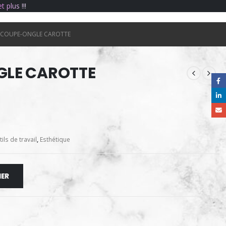
e
t
p
l
u
s
!
!
!
COUPE-ONGLE CAROTTE
LE CAROTTE
ils de travail
,
Esthétique
IER