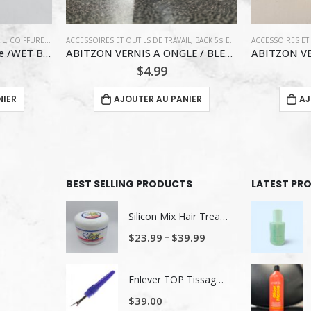
IL
,
BACK 5$ ET MOINS
ACCESSOIRES ET OUTILS DE TRAVAIL
,
MAQUILLAGE / VERNIS À ONGLE
,
,
VERNIS ABITZON
BACK 5$ ET MOINS
ACCESSOIRES ET 
,
MAQUILLAGE 
ABITZON VERNIS A ONGLE / BLEU-LAVENDE
ABITZON VERNIS A ONGLES / JAUNE
VAGA CHOU
$
4.99
NIER
AJOUTER AU PANIER
AJ
BEST SELLING PRODUCTS
LATEST PR
Silicon Mix Hair Treatment
–
$
23.99
$
39.99
Enlever TOP Tissage/ Lavage de tête
$
39.00