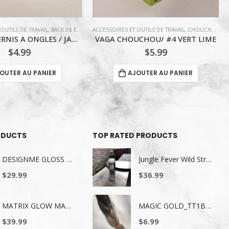
OUTILS DE TRAVAIL
/ VERNIS À ONGLE
,
,
VERNIS ABITZON
CHOUCHOU
,
COIFFURE
ACCESSOIRES ET OUTILS DE TRAVAIL
,
BACK 5$ ET MOINS
CHOU/ #4 VERT LIME
BT ESSENTIAL HAIR ACCESSORIES
$
5.99
$
1.99
OUTER AU PANIER
AJOUTER AU PANIER
ODUCTS
TOP RATED PRODUCTS
DESIGNME GLOSS ME SERUM POUR LES CHEVEUX 80ML
Jungle Fever Wild Straight – Fluide Lissant & Thermo-Protecteur – 250 ml
$
29.99
$
36.99
MATRIX GLOW MANIA SHAMPOING 1LITRE
MAGIC GOLD_TT1B/D.GRAY
$
39.99
$
6.99