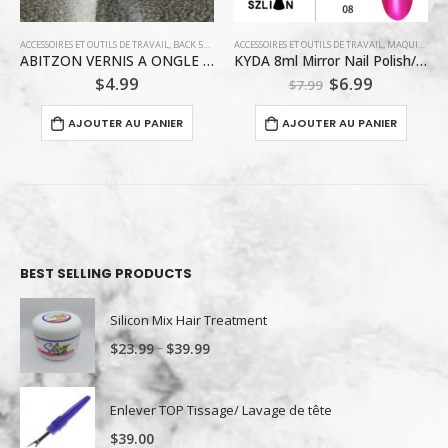
ACCESSOIRES ET OUTILS DE TRAVAIL
,
MAQUILLAGE / VERNIS À ONGLE
,
MAQUILLAGE / VERNIS À ONGLE
,
VERNIS ABITZON
ACCESSOIRES ET OUTILS DE TRAVAIL
,
PORTE-CLÉS
KYDA 8ml Mirror Nail Polish/08 COLOR
MONTRE DE POCHE/ BLANCHE / PORTE CLÉ
Le
Le
$
6.99
$
2.99
$
7.99
prix
prix
initial
actuel
AJOUTER AU PANIER
AJOUTER AU PANIER
était :
est :
$7.99.
$6.99.
BEST SELLING PRODUCTS
Silicon Mix Hair Treatment
–
$
23.99
$
39.99
Enlever TOP Tissage/ Lavage de tête
$
39.00