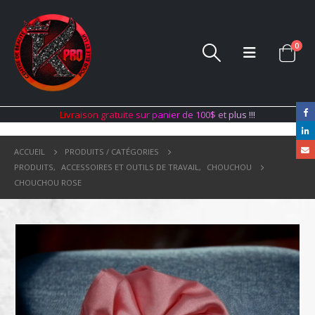
0
L
i
v
r
a
i
s
o
n
g
r
a
t
u
i
t
e
s
u
r
p
a
n
i
e
r
d
e
1
0
0
$
e
t
p
l
u
s
!
!
!
ACCUEIL
PRODUITS / CATÉGORIES
PRODUITS
,
ACCESSOIRES ET OUTILS DE TRAVAIL
,
CHOUCHOU
CHOUCHOU ROSE