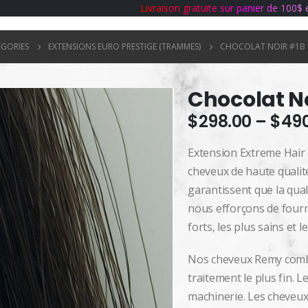
L
i
v
r
a
i
s
o
n
g
r
a
t
u
i
t
e
s
u
r
p
a
n
i
e
r
d
e
1
0
0
$
ÉGORIES
EXTENSIONS EURO PRESTIGE (TRAMMES)
CHOCOLAT NOIR #1B
Chocolat N
$
298.00
–
$
49
Extension Extreme Hair 
cheveux de haute quali
garantissent que la qua
nous efforçons de fourn
forts, les plus sains et 
Nos cheveux Remy combin
traitement le plus fin. Le
machinerie. Les cheveu