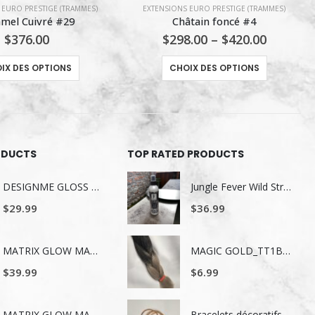
 EURO PRESTIGE (TRAMMES)
CHOUCHOU
âtain foncé #4
WATINC #57 CHOUCHOU BLEU SOURIS
8.00
–
$
420.00
$
4.99
Ce produit a plusieurs variations. Les options peuvent être choisies sur la page du produit
IX DES OPTIONS
AJOUTER AU PANIER
ODUCTS
TOP RATED PRODUCTS
DESIGNME GLOSS ME SERUM POUR LES CHEVEUX 80ML
Jungle Fever Wild Straight – Fluide Lissant & Thermo-Protecteur – 250 ml
$
29.99
$
36.99
MATRIX GLOW MANIA SHAMPOING 1LITRE
MAGIC GOLD_TT1B/D.GRAY
$
39.99
$
6.99
MATRIX GLOW MANIA REVITALISANT 1LITRE
Bracelets décoratifs