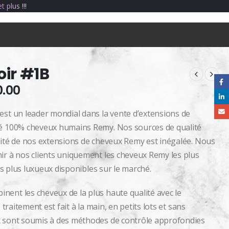
e
t
p
l
u
s
!
!
!
oir #1B
0.00
est un leader mondial dans la vente d’extensions de
té 100% cheveux humains Remy. Nos sources de qualité
lité de nos extensions de cheveux Remy est inégalée. Nous
ir à nos clients uniquement les cheveux Remy les plus
les plus luxueux disponibles sur le marché.
ent les cheveux de la plus haute qualité avec le
 traitement est fait à la main, en petits lots et sans
x sont soumis à des méthodes de contrôle approfondies