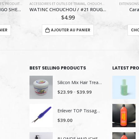
IL
,
CHOUCHOU
,
COIFFURE
EXTENSIONS EURO PRESTIGE (TRAMMES)
EXTENSIONS
WATINC CHOUCHOU / #21 ROUGE VALÉRIE
Caramel Cuivré #29
Ch
$
376.00
$
29
Ce produit a plusieurs variations. Les options peuvent être choisies sur la page du produit
NIER
CHOIX DES OPTIONS
CHO
BEST SELLING PRODUCTS
LATEST PR
Silicon Mix Hair Treatment
–
$
23.99
$
39.99
Enlever TOP Tissage/ Lavage de tête
$
39.00
BLONDE HAIR (CHEVEUX BLONDS) NUTRITION ET NUANCE