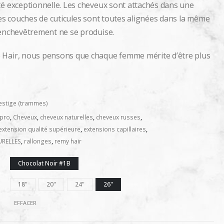
té exceptionnelle. Les cheveux sont attachés dans une
les couches de cuticules sont toutes alignées dans la même
 enchevêtrement ne se produise.
 Hair, nous pensons que chaque femme mérite d’être plus
estige (trammes)
Kpro
,
Cheveux
,
cheveux naturelles
,
cheveux russes
,
extension qualité supérieure
,
extensions capillaires
,
URELLES
,
rallonges
,
remy hair
Chocolat Noir #1B
18"
20"
24"
26"
EFFACER