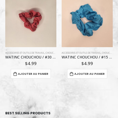
,
COIFFURE
ACCESSOIRES ET OUTILS DE TRAVAIL
,
CHOUCHOU
,
COIFFURE
ACCESSOIRES ET OUTILS DE TRAVAIL
,
MAQUILLAGE / VERNIS À ONGLE
WATINC CHOUCHOU / #15 BLEU AZUR
VERNIS A ONGLE BK ORANGE #16
$
4.99
$
3.99
AJOUTER AU PANIER
AJOUTER AU PANIER
BEST SELLING PRODUCTS