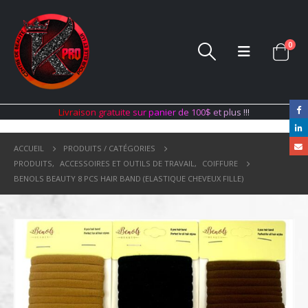
0
L
i
v
r
a
i
s
o
n
g
r
a
t
u
i
t
e
s
u
r
p
a
n
i
e
r
d
e
1
0
0
$
e
t
p
l
u
s
!
!
!
ACCUEIL
PRODUITS / CATÉGORIES
PRODUITS
,
ACCESSOIRES ET OUTILS DE TRAVAIL
,
COIFFURE
BENOLS BEAUTY 8 PCS HAIR BAND (ELASTIQUE CHEVEUX FILLE)