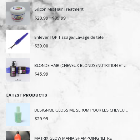
Silicon Mix Hair Treatment
–
$
23.99
$
39.99
Enlever TOP Tissage/ Lavage de tête
$
39.00
BLONDE HAIR (CHEVEUX BLONDS) NUTRITION ET NUANCE
$
45.99
LATEST PRODUCTS
DESIGNME GLOSS ME SERUM POUR LES CHEVEUX 80ML
$
29.99
MATRIX GLOW MANIA SHAMPOING 1LITRE