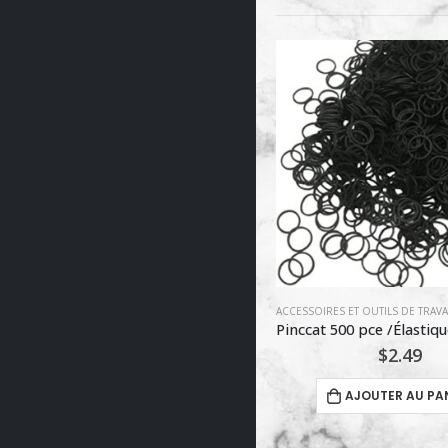
ACCESSOIRES ET OUTILS DE TRAVAIL
,
COIFFURE
,
UNCATEGORIZED
ACCESSOIRES ET OUTILS DE TRA
Pinccat 500 pce /Élastiques noirs miniatures
$
2.49
$
2.50
AJOUTER AU PANIER
AJOUTER AU P