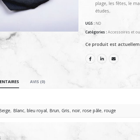
plage, les fêtes, le ma
études.
UGS :
ND
Catégories :
Accessoires et out
Ce produit est actuellem
ENTAIRES
AVIS (0)
Beige
,
Blanc
,
bleu royal
,
Brun
,
Gris
,
noir
,
rose pâle
,
rouge
S