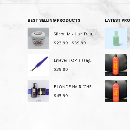
BEST SELLING PRODUCTS
LATEST PR
Silicon Mix Hair Treatment
–
$
23.99
$
39.99
Enlever TOP Tissage/ Lavage de tête
$
39.00
BLONDE HAIR (CHEVEUX BLONDS) NUTRITION ET NUANCE
$
45.99