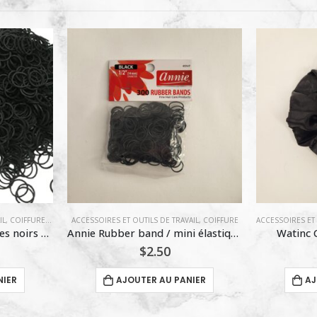
-13%
VAIL
,
COIFFURE
ACCESSOIRES ET OUTILS DE TRAVAIL
,
CHOUCHOU
ACCESSOIRES ET
Annie Rubber band / mini élastiques noirs / 300 pcs
Watinc Chouchou / #1 Noir
$
4.99
ANIER
AJOUTER AU PANIER
A