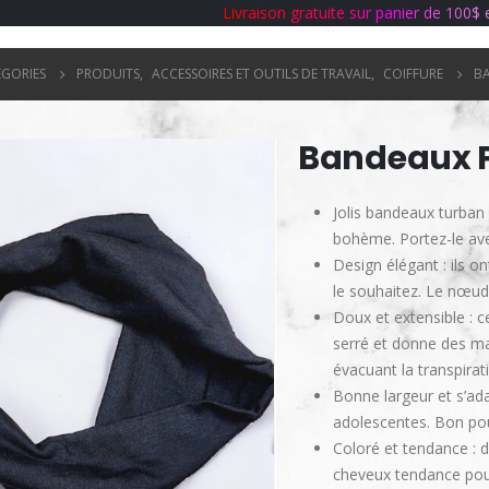
L
i
v
r
a
i
s
o
n
g
r
a
t
u
i
t
e
s
u
r
p
a
n
i
e
r
d
e
1
0
0
$
ÉGORIES
PRODUITS
,
ACCESSOIRES ET OUTILS DE TRAVAIL
,
COIFFURE
B
Bandeaux 
Jolis bandeaux turban
bohème. Portez-le ave
Design élégant : ils o
le souhaitez. Le nœud
Doux et extensible : c
serré et donne des mau
évacuant la transpira
Bonne largeur et s’ad
adolescentes. Bon pou
Coloré et tendance : 
cheveux tendance pour