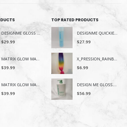
ODUCTS
TOP RATED PRODUCTS
DESIGNME GLOSS ME SERUM POUR LES CHEVEUX 80ML
DESIGNME QUICKIE.ME Shampooing Sec – Tons Foncés & Bruns – 339 ml
$
29.99
$
27.99
MATRIX GLOW MANIA SHAMPOING 1LITRE
X_PRESSION_RAINBOW
$
39.99
$
6.99
MATRIX GLOW MANIA REVITALISANT 1LITRE
DESIGN ME GLOSS.ME HYDRATING CONDITIONER 1 L
$
39.99
$
56.99