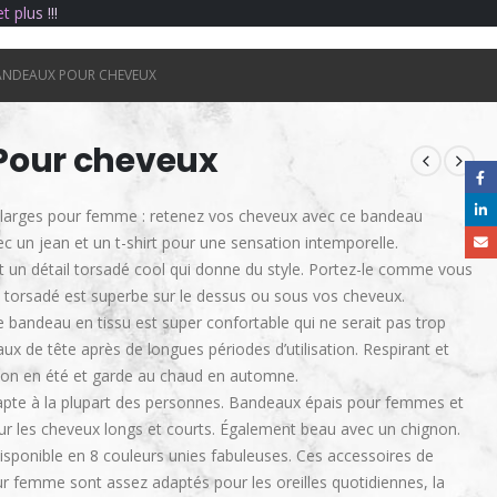
e
t
p
l
u
s
!
!
!
ANDEAUX POUR CHEVEUX
Pour cheveux
 larges pour femme : retenez vos cheveux avec ce bandeau
c un jean et un t-shirt pour une sensation intemporelle.
nt un détail torsadé cool qui donne du style. Portez-le comme vous
 torsadé est superbe sur le dessus ou sous vos cheveux.
e bandeau en tissu est super confortable qui ne serait pas trop
x de tête après de longues périodes d’utilisation. Respirant et
tion en été et garde au chaud en automne.
apte à la plupart des personnes. Bandeaux épais pour femmes et
r les cheveux longs et courts. Également beau avec un chignon.
disponible en 8 couleurs unies fabuleuses. Ces accessoires de
 femme sont assez adaptés pour les oreilles quotidiennes, la