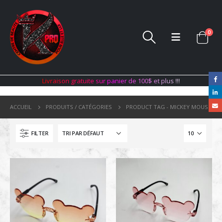
0
L
i
v
r
a
i
s
o
n
g
r
a
t
u
i
t
e
s
u
r
p
a
n
i
e
r
d
e
1
0
0
$
e
t
p
l
u
s
!
!
!
ACCUEIL
PRODUITS / CATÉGORIES
PRODUCT TAG -
MICKEY MOUSE
FILTER