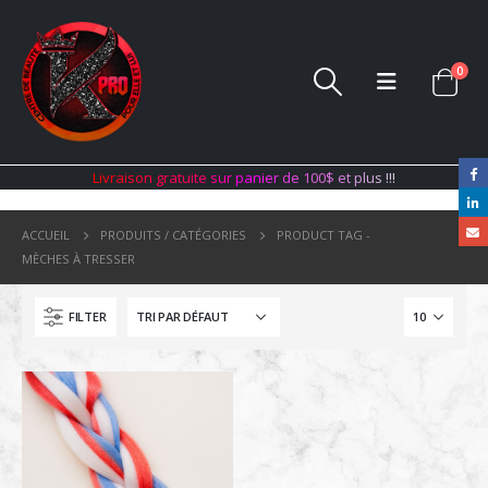
0
L
i
v
r
a
i
s
o
n
g
r
a
t
u
i
t
e
s
u
r
p
a
n
i
e
r
d
e
1
0
0
$
e
t
p
l
u
s
!
!
!
ACCUEIL
PRODUITS / CATÉGORIES
PRODUCT TAG -
MÈCHES À TRESSER
FILTER