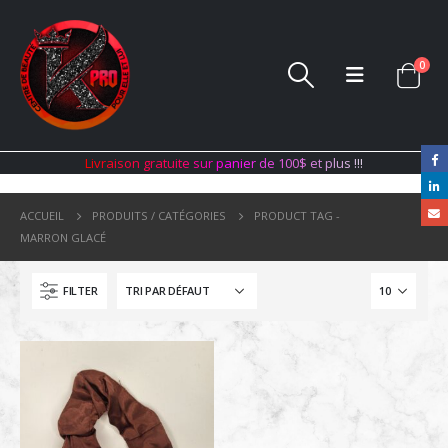
0
L
i
v
r
a
i
s
o
n
g
r
a
t
u
i
t
e
s
u
r
p
a
n
i
e
r
d
e
1
0
0
$
e
t
p
l
u
s
!
!
!
ACCUEIL
PRODUITS / CATÉGORIES
PRODUCT TAG -
MARRON GLACÉ
FILTER